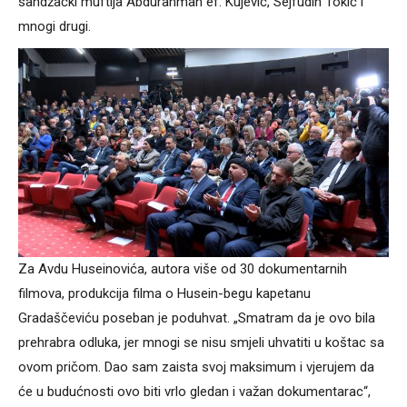
sandžački muftija Abdurahman ef. Kujević, Sejfudin Tokić i
mnogi drugi.
Za Avdu Huseinovića, autora više od 30 dokumentarnih
filmova, produkcija filma o Husein-begu kapetanu
Gradaščeviću poseban je poduhvat. „Smatram da je ovo bila
prehrabra odluka, jer mnogi se nisu smjeli uhvatiti u koštac sa
ovom pričom. Dao sam zaista svoj maksimum i vjerujem da
će u budućnosti ovo biti vrlo gledan i važan dokumentarac“,