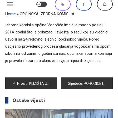
Home
»
OPĆINSKA IZBORNA KOMISIJA
Izborna komisija općine Vogošća imala je mnogo posla u
2014. godini što je pokazao i izvještaj o radu koji su vijećnici
usvojili na 24 redovnoj sjednici općinskog vijeća. Pored
uspješno provedenog procesa glasanja vogošćana na općim
izborima održanim u godini iza nas, općinska izborna komisija
je provela i izbore za članove savjeta mjesnih zajednica.
Navigacija
Prošlo:
KLIZIŠTA U OPĆINI VOGOŠĆA
Sljedeće:
PORODICE IZ NEBOČAJA SMJEŠTENE U DOMU CK VOGOŠĆA
članaka
Ostale vijesti