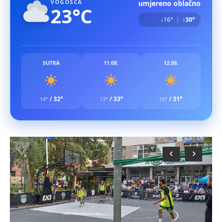
VOGOŠĆA
umjereno oblačno
23°C
↓16°
|
↑30°
SUTRA
11.08.
12.08.
/
32°
/
33°
/
31°
14°
13°
16°