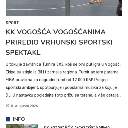
IN
SPORT
V
Z
KK VOGOŠĆA VOGOŠĆANIMA
Z
PRIREDIO VRHUNSKI SPORTSKI
V
SPEKTAKL
ma
Si
U toku je završnica Turnira 3X3, koji se prvi put igra u Vogošći.
ima
slu
Ekipe su stigle iz BiH i zemalja regiona. Turnir ae igra parama
gr
FIBA pravilima za nagradni fond od 12 000 KM! Prelijep
za
sportski ambijent, upotpunjuje i popularna muzika za koju je
do
DJ. U nastavku pogledajte foto priču sa terena, a više detalja…
nos
8. Augusta 2026.
rad
oč
INFO
KK VOGOŠĆA VOGOŠĆANIMA