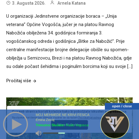
3. Augusta 2026.
Arnela Katana
U organizaciji Jedinstvene organizacije boraca – „Unija
veterana” Općine Vogošća, jučer je na platou Ravnog
Nabožića obilježena 34. godišnjica formiranja 3.
vogošćanskog odreda i godišnjica „Bitke za Nabožić”. Prije
centralne manifestacije brojne delegacije obišle su spomen-
obilježja u Semizovcu, Brezi i na platou Ravnog Nabožića, gdje
su odale počast šehidima i poginulim borcima koji su svoje […]
Pročitaj više
open / close
Ova web stranica koristi kolačiće kako bi poboljšala iskustvo pregledavanja.
MOJ MEHMEDE NE KRIVI FESICA
Nastavkom korištenja ove stranice slažete se sa našom
Politikom privatnosti
.
Emina Zecaj
Trenutno Slušate:
Radio Vogosca
Allow All Cookies