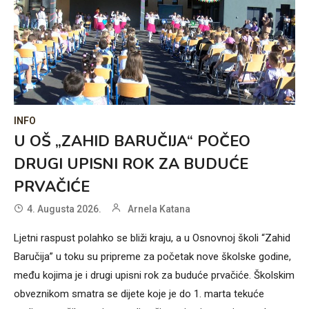
INFO
U OŠ „ZAHID BARUČIJA“ POČEO
DRUGI UPISNI ROK ZA BUDUĆE
PRVAČIĆE
4. Augusta 2026.
Arnela Katana
Ljetni raspust polahko se bliži kraju, a u Osnovnoj školi “Zahid
Baručija” u toku su pripreme za početak nove školske godine,
među kojima je i drugi upisni rok za buduće prvačiće. Školskim
obveznikom smatra se dijete koje je do 1. marta tekuće