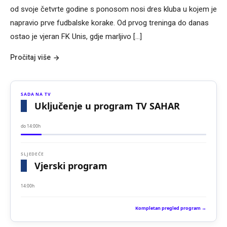
od svoje četvrte godine s ponosom nosi dres kluba u kojem je
napravio prve fudbalske korake. Od prvog treninga do danas
ostao je vjeran FK Unis, gdje marljivo […]
Pročitaj više
SADA NA TV
Uključenje u program TV SAHAR
do 14:00h
SLJEDEĆE
Vjerski program
14:00h
Kompletan pregled program →