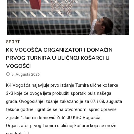
SPORT
KK VOGOŠĆA ORGANIZATOR I DOMAĆIN
PRVOG TURNIRA U ULIČNOJ KOŠARCI U
VOGOŠĆI
5. Augusta 2026.
KK Vogošća najavljuje prvo izdanje Turnira ulične košarke
3×3 koje će ovoga ljeta probuditi sportski puls našega
grada. Ovogodišnje izdanje zakazano je za 07. i 08, augusta
tekuće godine i igrat će se na otvorenom ispred Upravne
zgrade ” Jasmin Isanović Žuti” JU KSC Vogošća.
Organizator prvog Turnira u uličnoj košarci koja se može
smatrati […]