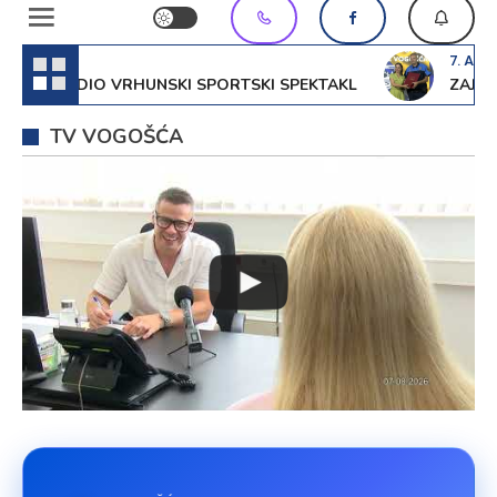
7. Augusta 2
RIREDIO VRHUNSKI SPORTSKI SPEKTAKL
ZAJEDNIC
TV VOGOŠĆA