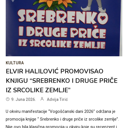
KULTURA
ELVIR HALILOVIĆ PROMOVISAO
KNJIGU “SREBRENKO I DRUGE PRIČE
IZ SRCOLIKE ZEMLJE”
9. Juna 2026.
Advija Tirić
U okviru manifestacije “Vogošćanski dani 2026” održana je
promocija knjige “ Srebrenko i druge priče iz srcolike zemlje”.
Nije ovo bila klasična promocija u okviru koje su recenzent i