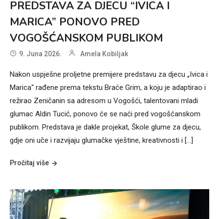
PREDSTAVA ZA DJECU “IVICA I
MARICA” PONOVO PRED
VOGOŠĆANSKOM PUBLIKOM
9. Juna 2026.
Amela Kobiljak
Nakon uspješne proljetne premijere predstavu za djecu „Ivica i
Marica“ rađene prema tekstu Braće Grim, a koju je adaptirao i
režirao Zeničanin sa adresom u Vogošći, talentovani mladi
glumac Aldin Tucić, ponovo će se naći pred vogošćanskom
publikom. Predstava je dakle projekat, Škole glume za djecu,
gdje oni uče i razvijaju glumačke vještine, kreativnosti i […]
Pročitaj više