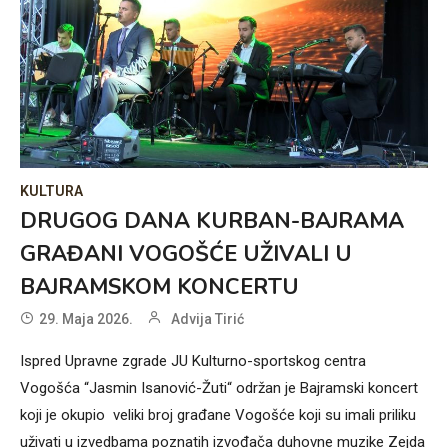
KULTURA
DRUGOG DANA KURBAN-BAJRAMA
GRAĐANI VOGOŠĆE UŽIVALI U
BAJRAMSKOM KONCERTU
29. Maja 2026.
Advija Tirić
Ispred Upravne zgrade JU Kulturno-sportskog centra
Vogošća “Jasmin Isanović-Žuti“ održan je Bajramski koncert
koji je okupio veliki broj građane Vogošće koji su imali priliku
uživati u izvedbama poznatih izvođača duhovne muzike Zejda