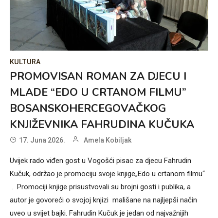
KULTURA
PROMOVISAN ROMAN ZA DJECU I
MLADE “EDO U CRTANOM FILMU”
BOSANSKOHERCEGOVAČKOG
KNJIŽEVNIKA FAHRUDINA KUČUKA
17. Juna 2026.
Amela Kobiljak
Uvijek rado viđen gost u Vogošći pisac za djecu Fahrudin
Kučuk, održao je promociju svoje knjige„Edo u crtanom filmu“
. Promociji knjige prisustvovali su brojni gosti i publika, a
autor je govoreći o svojoj knjizi mališane na najljepši način
uveo u svijet bajki. Fahrudin Kučuk je jedan od najvažnijih