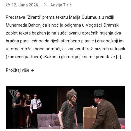
12. Juna 2026.
Advija Tirić
Predstava “Žiranti” prema tekstu Marija Ćuluma, a u režiji
Muhameda Bahonjića sinoć je odigrana u Vogošći. Dramski
zaplet teksta baziran je na sučeljavanju oprečnih htijenja dva
bračna para: jednog da riješi stambeno pitanje i drugog,koji im
u tome može i hoće pomoći, ali zauzvrat traži bizaran ustupak
(zamjenu partnera). Kakos u glumci prije same predstave […]
Pročitaj više