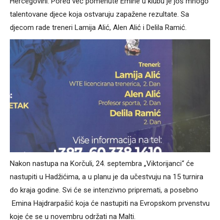
Hercegovini. Pored već pomenute Emine u klubu je još mnogo
talentovane djece koja ostvaruju zapažene rezultate. Sa
djecom rade treneri Lamija Alić, Alen Alić i Delila Ramić.
Nakon nastupa na Korčuli, 24. septembra „Viktorijanci“ će
nastupiti u Hadžićima, a u planu je da učestvuju na 15 turnira
do kraja godine. Svi će se intenzivno pripremati, a posebno
Emina Hajdrarpašić koja će nastupiti na Evropskom prvenstvu
koje će se u novembru održati na Malti.