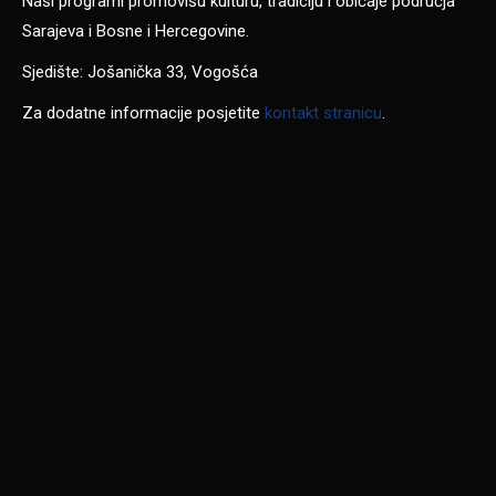
Naši programi promovišu kulturu, tradiciju i običaje područja
Sarajeva i Bosne i Hercegovine.
Sjedište: Jošanička 33, Vogošća
Za dodatne informacije posjetite
kontakt stranicu
.