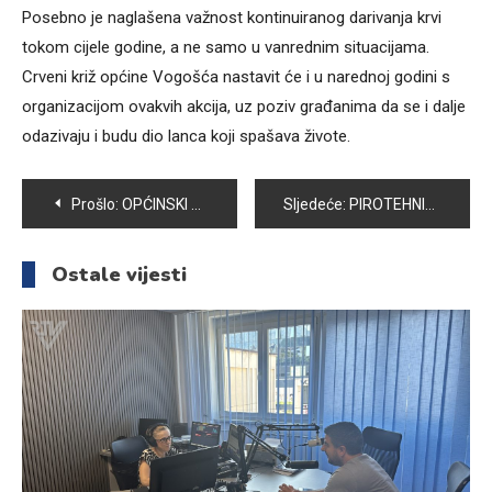
Posebno je naglašena važnost kontinuiranog darivanja krvi
tokom cijele godine, a ne samo u vanrednim situacijama.
Crveni križ općine Vogošća nastavit će i u narednoj godini s
organizacijom ovakvih akcija, uz poziv građanima da se i dalje
odazivaju i budu dio lanca koji spašava živote.
Navigacija
Prošlo:
OPĆINSKI NAČELNIK U POSJETI VOGOŠĆANSKOJ ŽUPI
Sljedeće:
PIROTEHNIKA I PETARDE KOD KUĆNIH LJUBIMACA IZAZIVAJU STRAH
članaka
Ostale vijesti