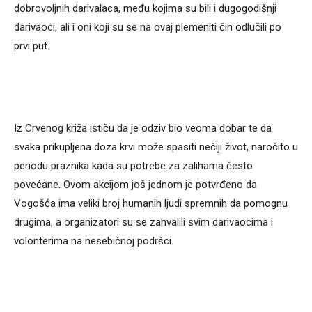
dobrovoljnih darivalaca, među kojima su bili i dugogodišnji
darivaoci, ali i oni koji su se na ovaj plemeniti čin odlučili po
prvi put.
Iz Crvenog križa ističu da je odziv bio veoma dobar te da
svaka prikupljena doza krvi može spasiti nečiji život, naročito u
periodu praznika kada su potrebe za zalihama često
povećane. Ovom akcijom još jednom je potvrđeno da
Vogošća ima veliki broj humanih ljudi spremnih da pomognu
drugima, a organizatori su se zahvalili svim darivaocima i
volonterima na nesebičnoj podršci.