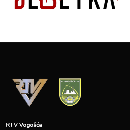
RTV Vogošća