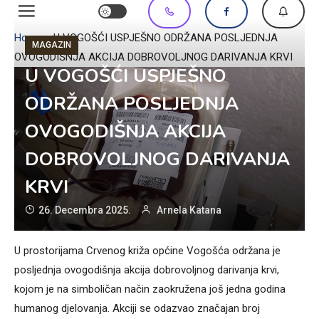
Home
»
U VOGOŠĆI USPJEŠNO ODRŽANA POSLJEDNJA
MAGAZIN
OVOGODIŠNJA AKCIJA DOBROVOLJNOG DARIVANJA KRVI
U VOGOŠĆI USPJEŠNO
ODRŽANA POSLJEDNJA
OVOGODIŠNJA AKCIJA
DOBROVOLJNOG DARIVANJA
KRVI
26. Decembra 2025.
Arnela Katana
U prostorijama Crvenog križa općine Vogošća održana je
posljednja ovogodišnja akcija dobrovoljnog darivanja krvi,
kojom je na simboličan način zaokružena još jedna godina
humanog djelovanja. Akciji se odazvao značajan broj