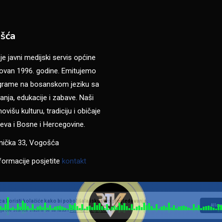
šća
 javni medijski servis općine
van 1996. godine. Emitujemo
ograme na bosanskom jeziku sa
anja, edukacije i zabave. Naši
višu kulturu, tradiciju i običaje
eva i Bosne i Hercegovine.
anička 33, Vogošća
formacije posjetite
kontakt
a koristi kolačiće kako bi poboljšala iskustvo pregledavanja.
Allow
ja ove stranice slažete se sa našom
Politikom privatnosti
.