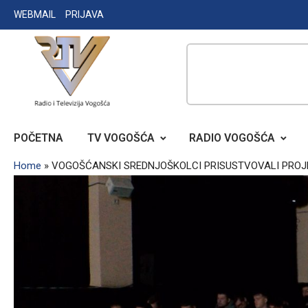
Skip
WEBMAIL
PRIJAVA
to
content
RADIO TELEVIZIJA VOGOŠĆA
POČETNA
TV VOGOŠĆA
RADIO VOGOŠĆA
Home
»
VOGOŠĆANSKI SREDNJOŠKOLCI PRISUSTVOVALI PROJE