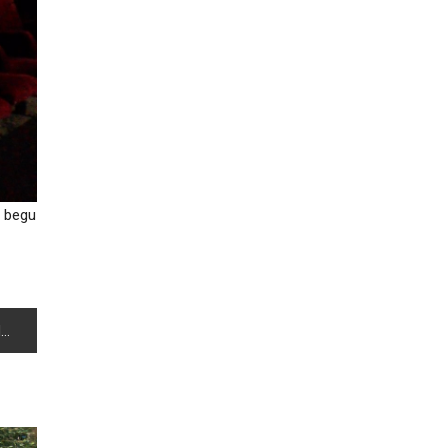
m begu
A