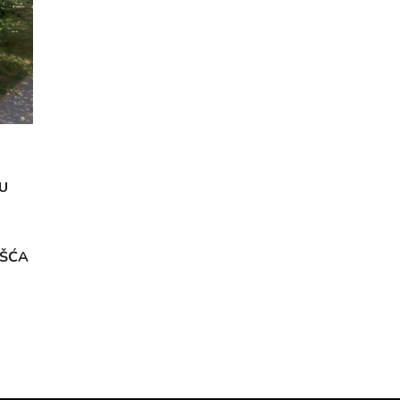
U
OŠĆA