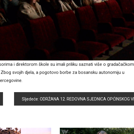
rima i direktorom škole su imali priliku saznati više o gradačačko
Zbog svojih djela, a pogotovo borbe za bosansku autonomiju u
Hercegovine.
Sljedeće:
ODRŽANA 12. REDOVNA SJEDNICA OPĆINSKOG VIJEĆA VOGOŠĆ