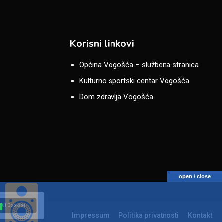
Korisni linkovi
Općina Vogošća – službena stranica
Kulturno sportski centar Vogošća
Dom zdravlja Vogošća
open / close
 All Cookies
Impressum
Politika privatnosti
Kontakt