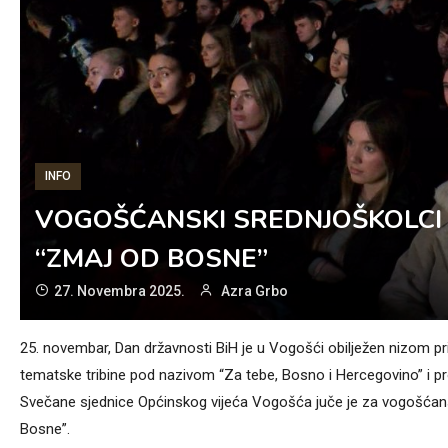
INFO
VOGOŠĆANSKI SREDNJOŠKOLCI P
“ZMAJ OD BOSNE”
27. Novembra 2025.
Azra Grbo
25. novembar, Dan državnosti BiH je u Vogošći obilježen nizom 
tematske tribine pod nazivom “Za tebe, Bosno i Hercegovino” i pr
Svečane sjednice Općinskog vijeća Vogošća juče je za vogošćans
Bosne”.