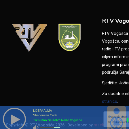
RTV Vogo
RTV Vogošća je
Vogošća, osno
radio i TV pr
ciljem informir
programi promo
područja Saraj
Sjedište: Još
Za dodatne in
stranicu
.
LIJEPA ALMA
Shaderwan Code
Ova web stranic
Trenutno Slušate:
Radio Vogosca
Nastavkom korišten
Copyright © RTV Vogošća 2026
|
Developed by
msehic