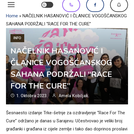
Home
»
NAČELNIK HASANOVIĆ I ČLANICE VOGOŠĆANSKOG
SAHANA PODRŽALI “RACE FOR THE CURE”
INFO
NAČELNIK HASANOVIĆ I
ČLANICE VOGOŠĆANSKOG
SAHANA PODRŽALI “RACE
FOR THE CURE”
1. Oktobra 2023.
Amela Kobiljak
Šesnaesto izdanje Trke-šetnje za ozdravljenje “Race For The
Cure” održano je danas u Sarajevu. Učestvovao je veliki broj
građanki i građana iz cijele zemlje i tako dao doprinos proslavi