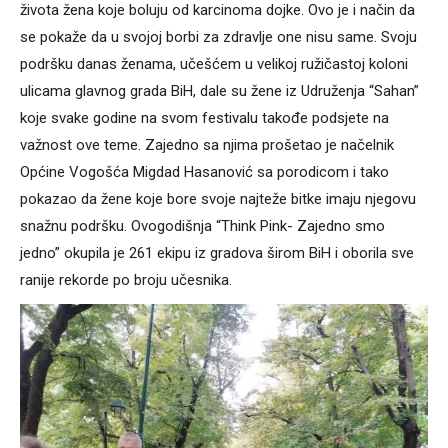
života žena koje boluju od karcinoma dojke. Ovo je i način da
se pokaže da u svojoj borbi za zdravlje one nisu same. Svoju
podršku danas ženama, učešćem u velikoj ružičastoj koloni
ulicama glavnog grada BiH, dale su žene iz Udruženja “Sahan”
koje svake godine na svom festivalu takođe podsjete na
važnost ove teme. Zajedno sa njima prošetao je načelnik
Općine Vogošća Migdad Hasanović sa porodicom i tako
pokazao da žene koje bore svoje najteže bitke imaju njegovu
snažnu podršku. Ovogodišnja “Think Pink- Zajedno smo
jedno” okupila je 261 ekipu iz gradova širom BiH i oborila sve
ranije rekorde po broju učesnika.