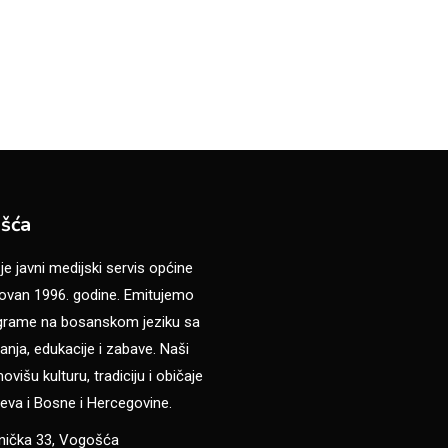
šća
 javni medijski servis općine
van 1996. godine. Emitujemo
ograme na bosanskom jeziku sa
anja, edukacije i zabave. Naši
višu kulturu, tradiciju i običaje
eva i Bosne i Hercegovine.
anička 33, Vogošća