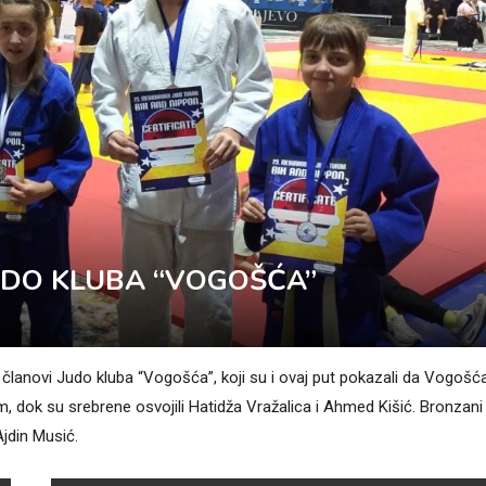
UDO KLUBA “VOGOŠĆA”
 članovi Judo kluba “Vogošća”, koji su i ovaj put pokazali da Vogošć
m, dok su srebrene osvojili Hatidža Vražalica i Ahmed Kišić. Bronzani
Ajdin Musić.