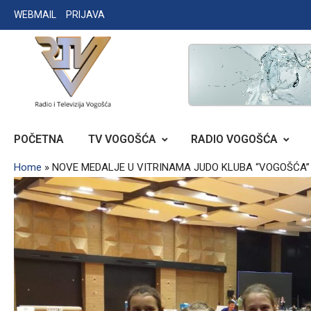
Skip
WEBMAIL
PRIJAVA
to
content
RADIO TELEVIZIJA VOGOŠĆA
POČETNA
TV VOGOŠĆA
RADIO VOGOŠĆA
Home
»
NOVE MEDALJE U VITRINAMA JUDO KLUBA “VOGOŠĆA”