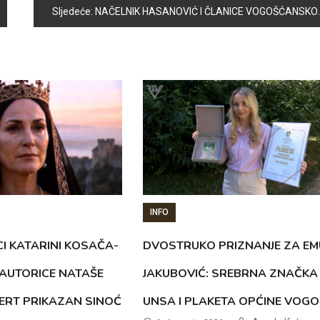
Sljedeće:
NAČELNIK HASANOVIĆ I ČLANICE VOGOŠĆANSKOG SAHANA PODRŽALI “RACE FOR THE CURE”
INFO
CI KATARINI KOSAČA-
DVOSTRUKO PRIZNANJE ZA EM
AUTORICE NATAŠE
JAKUBOVIĆ: SREBRNA ZNAČKA
ERT PRIKAZAN SINOĆ
UNSA I PLAKETA OPĆINE VOG