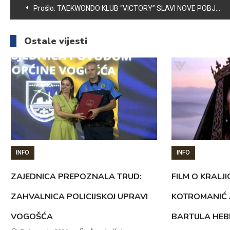
Navigacija
Prošlo:
TAEKWONDO KLUB “VICTORY” SLAVI NOVE POBJEDE
članaka
Ostale vijesti
INFO
INFO
ZAJEDNICA PREPOZNALA TRUD:
FILM O KRALJI
ZAHVALNICA POLICIJSKOJ UPRAVI
KOTROMANIĆ 
VOGOŠĆA
BARTULA HEB