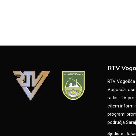
RTV Vogo
RTV Vogošća je
Vogošća, osno
radio i TV pr
ciljem informir
programi promo
područja Saraj
Sjedište: Još