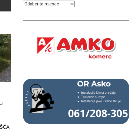
ARHIVA
U
OŠĆA