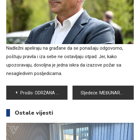
Nadležni apeliraju na građane da se ponašaju odgovorno,
poštuju pravila i iza sebe ne ostavljaju otpad. Jer, kako
upozoravaju, dovoljna je jedna iskra da izazove požar sa
nesagledivim posljedicama.
Navigacija
Prošlo:
ODRŽANA 17. REDOVNA SJEDNICA OPĆINSKOG VIJEĆA VOGOŠĆA
Sljedeće:
MEĐUNARODNI DAN ODGOJA BEZ BATINA
članaka
Ostale vijesti