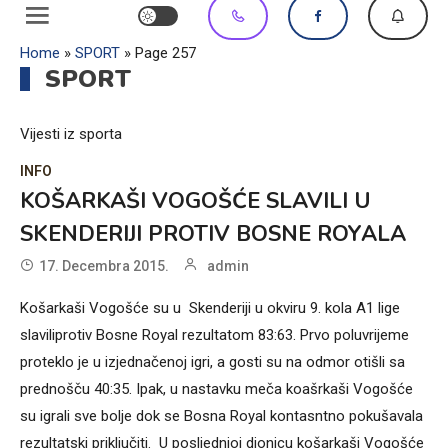
Home
»
SPORT
»
Page 257
SPORT
Vijesti iz sporta
INFO
KOŠARKAŠI VOGOŠĆE SLAVILI U
SKENDERIJI PROTIV BOSNE ROYALA
17. Decembra 2015.
admin
Košarkaši Vogošće su u Skenderiji u okviru 9. kola A1 lige
slaviliprotiv Bosne Royal rezultatom 83:63. Prvo poluvrijeme
proteklo je u izjednačenoj igri, a gosti su na odmor otišli sa
prednošču 40:35. Ipak, u nastavku meča koašrkaši Vogošće
su igrali sve bolje dok se Bosna Royal kontasntno pokušavala
rezultatski priključiti. U posljednjoj dionicu košarkaši Vogošće