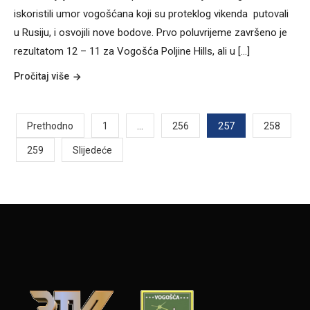
iskoristili umor vogošćana koji su proteklog vikenda putovali
u Rusiju, i osvojili nove bodove. Prvo poluvrijeme završeno je
rezultatom 12 – 11 za Vogošća Poljine Hills, ali u [...]
Pročitaj više
Posts
…
257
Prethodno
1
256
258
259
Slijedeće
pagination