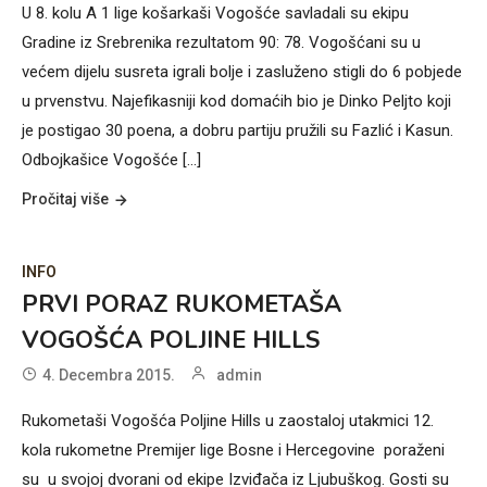
U 8. kolu A 1 lige košarkaši Vogošće savladali su ekipu
Gradine iz Srebrenika rezultatom 90: 78. Vogošćani su u
većem dijelu susreta igrali bolje i zasluženo stigli do 6 pobjede
u prvenstvu. Najefikasniji kod domaćih bio je Dinko Peljto koji
je postigao 30 poena, a dobru partiju pružili su Fazlić i Kasun.
Odbojkašice Vogošće [...]
Pročitaj više
INFO
PRVI PORAZ RUKOMETAŠA
VOGOŠĆA POLJINE HILLS
4. Decembra 2015.
admin
Rukometaši Vogošća Poljine Hills u zaostaloj utakmici 12.
kola rukometne Premijer lige Bosne i Hercegovine poraženi
su u svojoj dvorani od ekipe Izviđača iz Ljubuškog. Gosti su