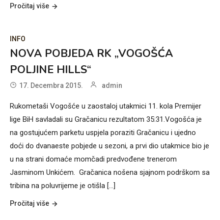
Pročitaj više
INFO
NOVA POBJEDA RK „VOGOŠĆA
POLJINE HILLS“
17. Decembra 2015.
admin
Rukometaši Vogošće u zaostaloj utakmici 11. kola Premijer
lige BiH savladali su Gračanicu rezultatom 35:31.Vogošća je
na gostujućem parketu uspjela poraziti Gračanicu i ujedno
doći do dvanaeste pobjede u sezoni, a prvi dio utakmice bio je
u na strani domaće momčadi predvođene trenerom
Jasminom Unkićem. Gračanica nošena sjajnom podrškom sa
tribina na poluvrijeme je otišla [...]
Pročitaj više