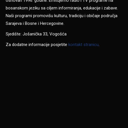
osnovan 1996. godine. Emitujemo radio i TV programe na
bosanskom jeziku sa ciljem informiranja, edukacije i zabave.
Naši programi promovišu kulturu, tradiciju i običaje područja
Sarajeva i Bosne i Hercegovine.
Sjedište: Jošanička 33, Vogošća
Za dodatne informacije posjetite
kontakt stranicu
.