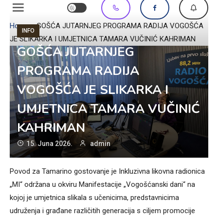
Home
»
GOŠĆA JUTARNJEG PROGRAMA RADIJA VOGOŠĆA
INFO
JE SLIKARKA I UMJETNICA TAMARA VUČINIĆ KAHRIMAN
GOŠĆA JUTARNJEG
PROGRAMA RADIJA
VOGOŠĆA JE SLIKARKA I
UMJETNICA TAMARA VUČINIĆ
KAHRIMAN
15. Juna 2026.
admin
Povod za Tamarino gostovanje je Inkluzivna likovna radionica
„MI“ održana u okviru Manifestacije „Vogošćanski dani“ na
kojoj je umjetnica slikala s učenicima, predstavnicima
udruženja i građane različitih generacija s ciljem promocije