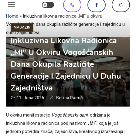
Home
»
Inkluzivna likovna radionica „MI“ u okviru
Vogošćanskih dana okupila različite generacije i zajednicu u
MAGAZIN
duhu zajedništva
Inkluzivna Likovna Radionica
„MI“ U Okviru Vogošćanskih
Dana Okupila Različite
Generacije I Zajednicu U Duhu
Zajedništva
11. Juna 2026.
Berina Ramić
U okviru manifestacije
Vogošćanski dani
, održana je
inkluzivna likovna radionica pod nazivom
„MI“
, koja je još
jednom potvrdila značaj zajedništva, kreativnog izražavanja i