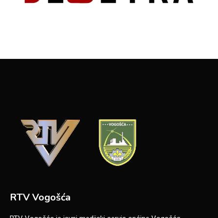
RTV Vogošća