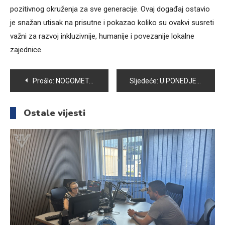
pozitivnog okruženja za sve generacije. Ovaj događaj ostavio
je snažan utisak na prisutne i pokazao koliko su ovakvi susreti
važni za razvoj inkluzivnije, humanije i povezanije lokalne
zajednice.
Navigacija
Prošlo:
NOGOMETAŠI BOSNE I HERCEGOVINE SVOJU PRVU UTAKMICU NA SVJETSKOM PRVENSTVU IGRAJU PROTIV KANADE
Sljedeće:
U PONEDJELJAK ĆE BITI OBILJEŽENA 35. GODIŠNJICA OSNIVANJA PATRIOTSKE LIGE VOGOŠĆA
članaka
Ostale vijesti