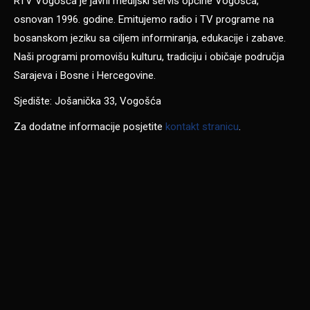
RTV Vogošća je javni medijski servis općine Vogošća,
osnovan 1996. godine. Emitujemo radio i TV programe na
bosanskom jeziku sa ciljem informiranja, edukacije i zabave.
Naši programi promovišu kulturu, tradiciju i običaje područja
Sarajeva i Bosne i Hercegovine.
Sjedište: Jošanička 33, Vogošća
Za dodatne informacije posjetite
kontakt stranicu
.