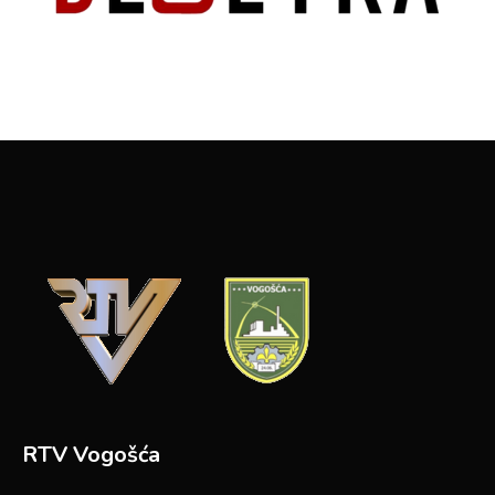
RTV Vogošća