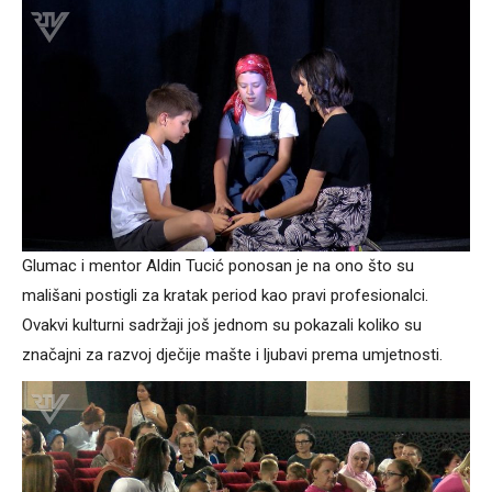
Glumac i mentor Aldin Tucić ponosan je na ono što su
mališani postigli za kratak period kao pravi profesionalci.
Ovakvi kulturni sadržaji još jednom su pokazali koliko su
značajni za razvoj dječije mašte i ljubavi prema umjetnosti.