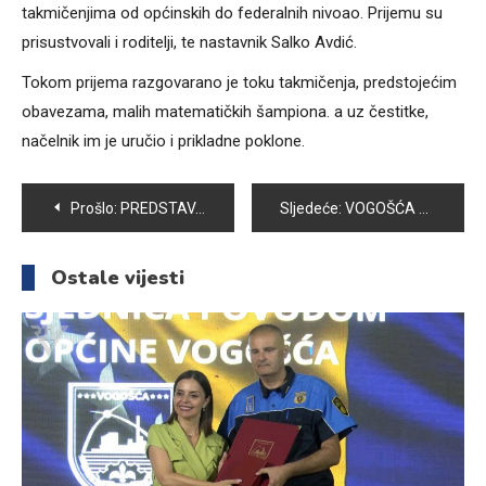
takmičenjima od općinskih do federalnih nivoao. Prijemu su
prisustvovali i roditelji, te nastavnik Salko Avdić.
Tokom prijema razgovarano je toku takmičenja, predstojećim
obavezama, malih matematičkih šampiona. a uz čestitke,
načelnik im je uručio i prikladne poklone.
Navigacija
Prošlo:
PREDSTAVA “ŽIRANTI” ODUŠEVILA PUBLIKU U VOGOŠĆI
Sljedeće:
VOGOŠĆA NOĆAS U BOJAMA REPREZENTACIJE BiH
članaka
Ostale vijesti