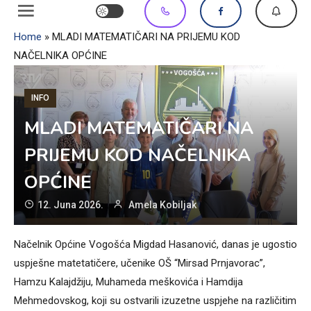
Home
»
MLADI MATEMATIČARI NA PRIJEMU KOD
NAČELNIKA OPĆINE
INFO
MLADI MATEMATIČARI NA
PRIJEMU KOD NAČELNIKA
OPĆINE
12. Juna 2026.
Amela Kobiljak
Načelnik Općine Vogošća Migdad Hasanović, danas je ugostio
uspješne matetatičere, učenike OŠ “Mirsad Prnjavorac”,
Hamzu Kalajdžiju, Muhameda meškovića i Hamdija
Mehmedovskog, koji su ostvarili izuzetne uspjehe na različitim