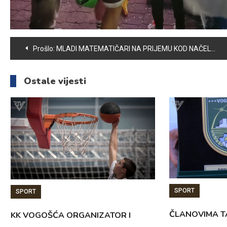
Navigacija
Prošlo:
MLADI MATEMATIČARI NA PRIJEMU KOD NAČELNIKA OPĆINE
članaka
Ostale vijesti
SPORT
SPORT
ČLANOVIMA 
KK VOGOŠĆA ORGANIZATOR I