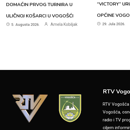
“VICTORY” UR
DOMAĆIN PRVOG TURNIRA U
OPĆINE VOG
ULIČNOJ KOŠARCI U VOGOŠĆI
29. Jula 2026.
Amela Kobiljak
5. Augusta 2026.
RTV Vogo
RTV Vogošća je
Vogošća, osno
radio i TV pr
ciljem informir