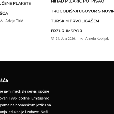
NIHAD MUJAKIĆ POTPISAO
UČENE PLAKETE
TROGODIŠNJI UGOVOR S NOVI
OŠĆA
TURSKIM PRVOLIGAŠEM
Advija Tirić
ERZURUMSPOR
Amela Kobiljak
24. Jula 2026.
šća
 javni medijski servis općine
van 1996. godine. Emitujemo
ograme na bosanskom jeziku sa
anja, edukacije i zabave. Naši