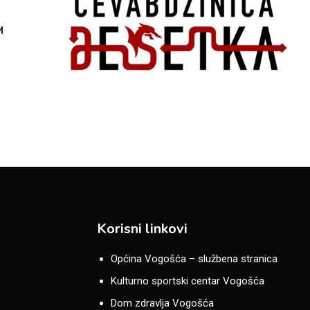
M
Korisni linkovi
Općina Vogošća – službena stranica
Kulturno sportski centar Vogošća
Dom zdravlja Vogošća