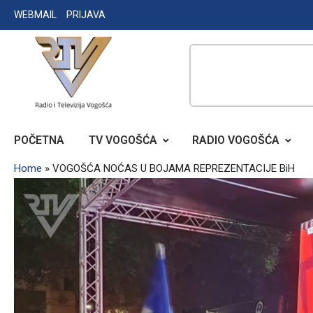
Skip
WEBMAIL
PRIJAVA
to
content
RADIO TELEVIZIJA VOGOŠĆA
POČETNA
TV VOGOŠĆA
RADIO VOGOŠĆA
Home
»
VOGOŠĆA NOĆAS U BOJAMA REPREZENTACIJE BiH