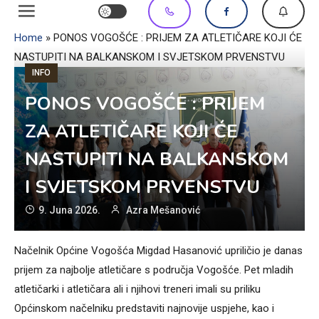
Home
»
PONOS VOGOŠĆE : PRIJEM ZA ATLETIČARE KOJI ĆE
NASTUPITI NA BALKANSKOM I SVJETSKOM PRVENSTVU
INFO
PONOS VOGOŠĆE : PRIJEM
ZA ATLETIČARE KOJI ĆE
NASTUPITI NA BALKANSKOM
I SVJETSKOM PRVENSTVU
9. Juna 2026.
Azra Mešanović
Načelnik Općine Vogošća Migdad Hasanović upriličio je danas
prijem za najbolje atletičare s područja Vogošće. Pet mladih
atletičarki i atletičara ali i njihovi treneri imali su priliku
Općinskom načelniku predstaviti najnovije uspjehe, kao i