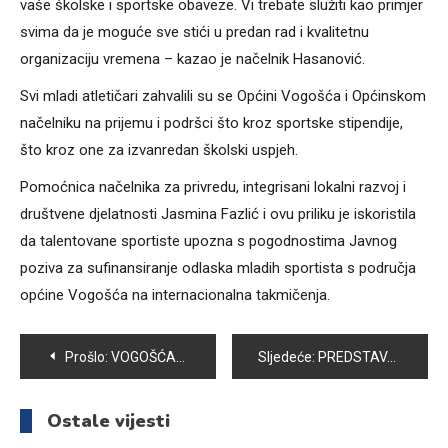
vaše školske i sportske obaveze. Vi trebate služiti kao primjer
svima da je moguće sve stići u predan rad i kvalitetnu
organizaciju vremena – kazao je načelnik Hasanović.
Svi mladi atletičari zahvalili su se Općini Vogošća i Općinskom
načelniku na prijemu i podršci što kroz sportske stipendije,
što kroz one za izvanredan školski uspjeh.
Pomoćnica načelnika za privredu, integrisani lokalni razvoj i
društvene djelatnosti Jasmina Fazlić i ovu priliku je iskoristila
da talentovane sportiste upozna s pogodnostima Javnog
poziva za sufinansiranje odlaska mladih sportista s područja
općine Vogošća na internacionalna takmičenja.
Navigacija
Prošlo:
VOGOŠĆANSKI MATURANTI APLAUZIMA ISPRAĆENI U NOVO ŽIVOTNO POGLAVLJE
Sljedeće:
PREDSTAVA ZA DJECU “IVICA I MARICA” PONOVO PRED VOGOŠĆANSKOM PUBLIKOM
članaka
Ostale vijesti