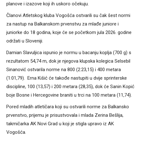
planove i izazove koji ih uskoro očekuju.
Članovi Atletskog kluba Vogošća ostvarili su čak šest normi
za nastup na Balkanskom prvenstvu za mlađe juniore i
juniorke do 18 godina, koje će se početkom jula 2026. godine
održati u Sloveniji.
Damian Slavuljica ispunio je normu u bacanju koplja (700 g) s
rezultatom 54,74 m, dok je njegova klupska kolegica Selsebil
Sinanović ostvarila norme na 800 (2:23,15) i 400 metara
(1:01,79). Erna Kišić će takođe nastupiti u dvije sprinterske
discipline, 100 (13,57) i 200 metara (28,35), dok će Sanin Kopić
boje Bosne i Hercegovine braniti u trci na 100 metara (11,74).
Pored mladih atletičara koji su ostvarili norme za Balkansko
prvenstvo, prijemu je prisustvovala i mlada Zerina Bešlija,
takmičarka AK Novi Grad u koji je stigla upravo iz AK
Vogošća.