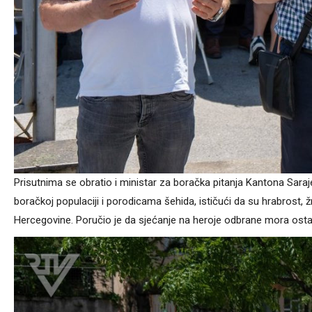
Prisutnima se obratio i ministar za boračka pitanja Kantona Sara
boračkoj populaciji i porodicama šehida, ističući da su hrabrost, ž
Hercegovine. Poručio je da sjećanje na heroje odbrane mora ostati 