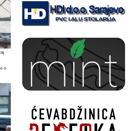
čaj
ne o