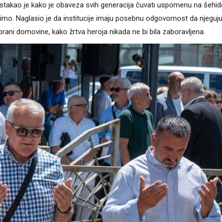
takao je kako je obaveza svih generacija čuvati uspomenu na šehide
ivimo. Naglasio je da institucije imaju posebnu odgovornost da njeguj
brani domovine, kako žrtva heroja nikada ne bi bila zaboravljena.