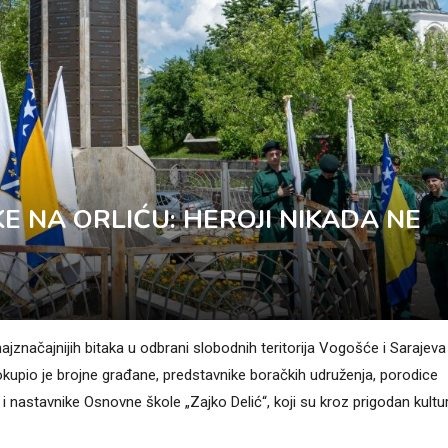
KE NA ORLIĆU: HEROJI NIKADA NE
ajznačajnijih bitaka u odbrani slobodnih teritorija Vogošće i Sarajeva
upio je brojne građane, predstavnike boračkih udruženja, porodice
ke i nastavnike Osnovne škole „Zajko Delić“, koji su kroz prigodan kultu