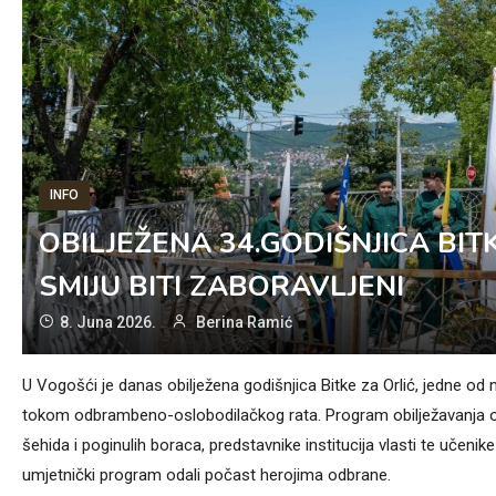
INFO
OBILJEŽENA 34.GODIŠNJICA BIT
SMIJU BITI ZABORAVLJENI
8. Juna 2026.
Berina Ramić
U Vogošći je danas obilježena godišnjica Bitke za Orlić, jedne od n
tokom odbrambeno-oslobodilačkog rata. Program obilježavanja ok
šehida i poginulih boraca, predstavnike institucija vlasti te učeni
umjetnički program odali počast herojima odbrane.