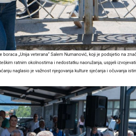
je boraca „Unija veterana“ Salem Numanović, koji je podsjetio na zna
s teškim ratnim okolnostima i nedostatku naoružanja, uspjeli izvojevati
anju naglasio je važnost njegovanja kulture sjećanja i očuvanja isti