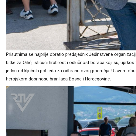
Prisutnima se najprije obratio predsjednik Jedinstvene organizaci
bitke za Orlić, ističući hrabrost i odlučnost boraca koji su, uprko
jednu od ključnih pobjeda za odbranu ovog područja. U svom obrać
herojskom doprinosu branilaca Bosne i Hercegovine.