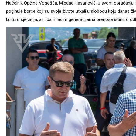
Načelnik Općine Vogošća, Migdad Hasanović, u svom obraćanju is
poginule borce koji su svoje živote utkali u slobodu koju danas ž
kulturu sjećanja, ali i da mladim generacijama prenose istinu o od