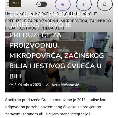
INFO
SOCIJALNO PREDUZEĆE
Home
»
SOCIJALNO PREDUZEĆE „GREENS“ PRVO JE
PREDUZEĆE ZA PROIZVODNJU MIKROPOVRĆA, ZAČINSKOG
„GREENS“ PRVO JE
BILJA I JESTIVOG CVIJEĆA U BIH
PREDUZEĆE ZA
PROIZVODNJU
MIKROPOVRĆA, ZAČINSKOG
BILJA I JESTIVOG CVIJEĆA U
BIH
2. Oktobra 2023.
Azra Mešanović
Socijalno preduzeće Greens osnovano je 2018. godine kao
odgovor na potrebe savremenog čovjeka za provjereno
zdravom ishranom ali i s ciljem radne integracije i