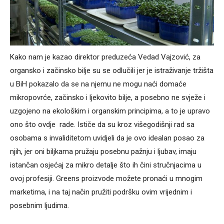
Kako nam je kazao direktor preduzeća Vedad Vajzović, za
organsko i začinsko bilje su se odlučili jer je istraživanje tržišta
u BiH pokazalo da se na njemu ne mogu naći domaće
mikropovrće, začinsko i ljekovito bilje, a posebno ne svježe i
uzgojeno na ekološkim i organskim principima, a to je upravo
ono što ovdje rade. Ističe da su kroz višegodišnji rad sa
osobama s invaliditetom uvidjeli da je ovo idealan posao za
njih, jer oni biljkama pružaju posebnu pažnju i ljubav, imaju
istančan osjećaj za mikro detalje što ih čini stručnjacima u
ovoj profesiji. Greens proizvode možete pronaći u mnogim
marketima, i na taj način pružiti podršku ovim vrijednim i
posebnim ljudima.