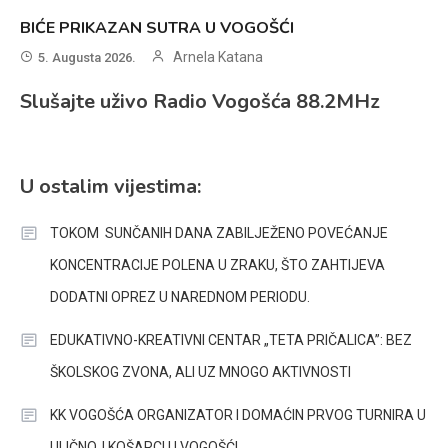
BIĆE PRIKAZAN SUTRA U VOGOŠĆI
Arnela Katana
5. Augusta 2026.
Slušajte uživo Radio Vogošća 88.2MHz
U ostalim vijestima:
TOKOM SUNČANIH DANA ZABILJEŽENO POVEĆANJE
KONCENTRACIJE POLENA U ZRAKU, ŠTO ZAHTIJEVA
DODATNI OPREZ U NAREDNOM PERIODU.
EDUKATIVNO-KREATIVNI CENTAR „TETA PRIČALICA”: BEZ
ŠKOLSKOG ZVONA, ALI UZ MNOGO AKTIVNOSTI
KK VOGOŠĆA ORGANIZATOR I DOMAĆIN PRVOG TURNIRA U
ULIČNOJ KOŠARCI U VOGOŠĆI