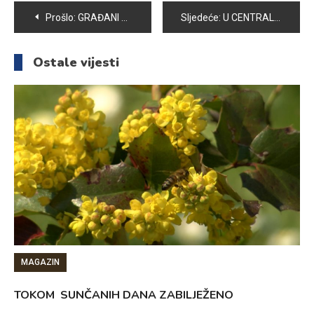
Navigacija
Prošlo:
GRAĐANI VOGOŠĆE OVIH DANA UŽIVAJU U MIHOLJSKOM LJETU
Sljedeće:
U CENTRALNOJ VOGOŠĆANSKOJ DŽAMIJI PROUČEN MEVLUD ZA ŽENE
članaka
Ostale vijesti
MAGAZIN
TOKOM SUNČANIH DANA ZABILJEŽENO