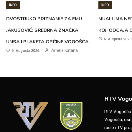
INFO
INFO
DVOSTRUKO PRIZNANJE ZA EMU
MUALLIMA NED
JAKUBOVIĆ: SREBRNA ZNAČKA
KOJI ODGAJA 
6. Augusta 2026
UNSA I PLAKETA OPĆINE VOGOŠĆA
Arnela Katana
6. Augusta 2026.
RTV Vogo
RTV Vogošća je
Vogošća, osno
radio i TV pr