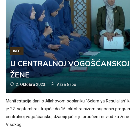
INFO
U CENTRALNOJ VOGOŠĆANSKOJ
ŽENE
2. Oktobra 2023.
Azra Grbo
Manifestacija dani o Allahovom poslaniku “Selam ya Resulallah” 
je 22. septembra i trajaće do 16. oktobra nizom prigodnih progra
centralnoj vogošćanskoj džamiji jučer je proučen mevlud za žen
Visokog.