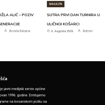
MAGAZIN
ŽLA ALIĆ – POZIV
SUTRA PRVI DAN TURNIRA U
GENERACIJE
ULIČNOJ KOŠARCI
Arnela Katana
Admin
.
6. Augusta 2026.
šća
 javni medijski servis općine
van 1996. godine. Emitujemo
ograme na bosanskom jeziku sa