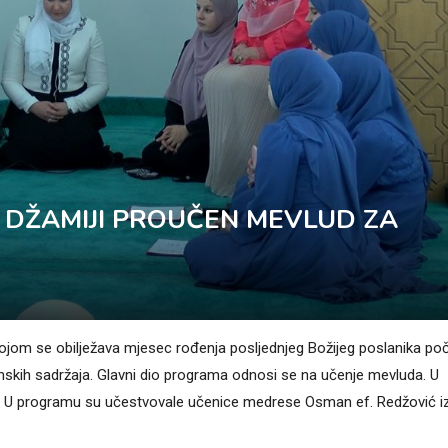
 DŽAMIJI PROUČEN MEVLUD ZA
kojom se obilježava mjesec rođenja posljednjeg Božijeg poslanika po
mskih sadržaja. Glavni dio programa odnosi se na učenje mevluda. U
e. U programu su učestvovale učenice medrese Osman ef. Redžović i