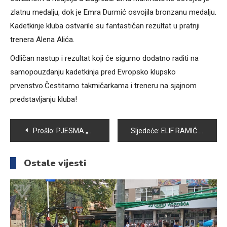
zlatnu medalju, dok je Emra Durmić osvojila bronzanu medalju.
Kadetkinje kluba ostvarile su fantastičan rezultat u pratnji
trenera Alena Alića.
Odličan nastup i rezultat koji će sigurno dodatno raditi na
samopouzdanju kadetkinja pred Evropsko klupsko
prvenstvo.Čestitamo takmičarkama i treneru na sjajnom
predstavljanju kluba!
Navigacija
Prošlo:
PJESMA „SREBRENICA“ NOSI JAKU EMOCIJU O GENOCIDU
Sljedeće:
ELIF RAMIĆ ČLANICA KARATE KLUBA SAMBON OKITILA SE TITULOM DRŽAVNE PRVAKINJE
članaka
Ostale vijesti