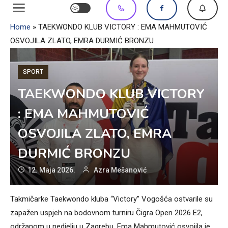
Home
»
TAEKWONDO KLUB VICTORY : EMA MAHMUTOVIĆ
OSVOJILA ZLATO, EMRA DURMIĆ BRONZU
SPORT
TAEKWONDO KLUB VICTORY
: EMA MAHMUTOVIĆ
OSVOJILA ZLATO, EMRA
DURMIĆ BRONZU
12. Maja 2026.
Azra Mešanović
Takmičarke Taekwondo kluba “Victory” Vogošća ostvarile su
zapažen uspjeh na bodovnom turniru Čigra Open 2026 E2,
održanom u nedjelju u Zagrebu. Ema Mahmutović osvojila je