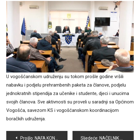
U vogošćanskom udruženju su tokom prošle godine vršili
nabavku i podjelu prehrambenih paketa za članove, podjelu
jednokratnih stipendija za učenike i studente, djeci i unucima
svojih članova. Sve aktivnosti su proveli u saradnji sa Općinom
Vogošća, savezom KS i vogošćanskom koordinacijom
boračkih udruženja.
Navigacija
Prošlo:
NAFA KONOPKA PRIMJER DA SE OPAKA BOLEST MOŽE POBJEDITI
Sljedeće:
NAČELNIK HASANOVIĆ: VOGOŠĆANI ZASLUŽUJU BITI GRAĐANI PRVOG REDA!