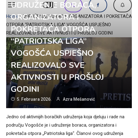
UDRUŽENJE BORACA,
ORGANIZATORA I
Home
»
UDRUŽENJE BORACA, ORGANIZATORA I POKRETAČA
OTPORA “PATRIOTSKA LIGA” VOGOŠĆA USPJEŠNO
POKRETAČA OTPORA
REALIZOVALO SVE AKTIVNOSTI U PROŠLOJ GODINI
“PATRIOTSKA LIGA”
VOGOŠĆA USPJEŠNO
REALIZOVALO SVE
AKTIVNOSTI U PROŠLOJ
GODINI
5. Februara 2026.
Azra Mešanović
Jedno od aktivnijih boračkih udruženja koja djeluju i rade na
području Vogošće je i udruženje boraca, organizatora i
pokretača otpora „Patriotska liga“. Članovi ovog udruženja