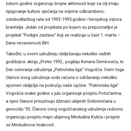
tokom godine organizuju brojne aktivnosti koje za cilj imaju
njegovanje kulture sjećanja na vrijeme odbrambeno-
oslobodilačkog rata od 1992-1995.godine i herojskog otpora
branitelja. Jedan od projekata po kojem su prepoznatljivi je
projekat “Podigni zastavu” koji se realizuje u čast 1. marta –
Dana nezavisnosti BiH.
Također, u ovom udruženju obilježavaju nekoliko važnih
godišnjica: akciju „Pretis 1992., pogibiju Kenana Demirovića, te
Dan osnivanja udruženja „Patriotska liga“ Vogošća. Osim toga
članovi ovog udruženja vode računa o održavanju nekoliko
spomen obilježja na području naše općine. “Patriotska liga”
Vogošća svake godine u julu organizuje posjetu Potočarima,
a njeni članovi prisustvuju dženazi ubijenih Srebreničana u
genocidu ’95. Članovi ovog vogošćanskog udruženja redovno
organizuju posjetu majci ubijenog Mevludina Kulića i prisjete
se Mevludinove hrabrosti.