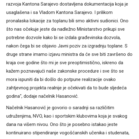
razvoja Kantona Sarajevo dostavljena dokumentacija koja je
usaglašena i sa Vladom Kantona Sarajevo. I prilikom
pronalaska lokacije za toplanu bili smo aktivni sudionici. Ono
što nas očekuje jeste da nadležno Ministarstvo prikupi sve
potrebne dozvole kako bi se izdala građevinska dozvola,
nakon čega bi se objavio Javni poziv za izgradnju toplane. S
druge strane imamo izjavu ministra da će sve biti završeno do
kraja ove godine što mi je sve preoptimistično, iskreno da
kažem poznavajući naše zakonske procedure i sve što se
mora ispuniti da bi došlo do potpune realizacije ovako
zahtjevnog projekta realnije je očekivati da to bude sljedeća
godina“, dodaje načelnik Hasanović.
Načelnik Hasanović je govorio o saradnji sa različitim
udruženjima, NVO, kao i sportskim klubovima koja je svakog
dana na višem nivou. Ono što je posebno istakao jeste
kontinuirano stipendiranje vogošćanskih učenika i studenata,