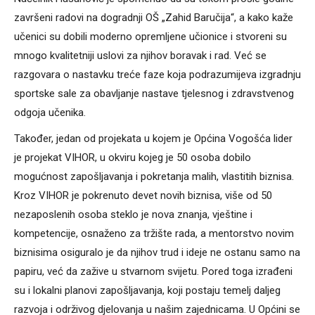
završeni radovi na dogradnji OŠ „Zahid Baručija“, a kako kaže
učenici su dobili moderno opremljene učionice i stvoreni su
mnogo kvalitetniji uslovi za njihov boravak i rad. Već se
razgovara o nastavku treće faze koja podrazumijeva izgradnju
sportske sale za obavljanje nastave tjelesnog i zdravstvenog
odgoja učenika.
Također, jedan od projekata u kojem je Općina Vogošća lider
je projekat VIHOR, u okviru kojeg je 50 osoba dobilo
mogućnost zapošljavanja i pokretanja malih, vlastitih biznisa.
Kroz VIHOR je pokrenuto devet novih biznisa, više od 50
nezaposlenih osoba steklo je nova znanja, vještine i
kompetencije, osnaženo za tržište rada, a mentorstvo novim
biznisima osiguralo je da njihov trud i ideje ne ostanu samo na
papiru, već da zažive u stvarnom svijetu. Pored toga izrađeni
su i lokalni planovi zapošljavanja, koji postaju temelj daljeg
razvoja i održivog djelovanja u našim zajednicama. U Općini se