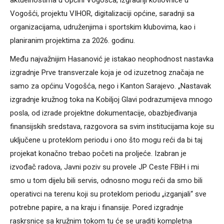
aktuelnostima u Općini Vogošća, izgradnji kotlovnice u
Vogošći, projektu VIHOR, digitalizaciji općine, saradnji sa
organizacijama, udruženjima i sportskim klubovima, kao i
planiranim projektima za 2026. godinu.
Među najvažnijim Hasanović je istakao neophodnost nastavka
izgradnje Prve transverzale koja je od izuzetnog značaja ne
samo za općinu Vogošća, nego i Kanton Sarajevo. „Nastavak
izgradnje kružnog toka na Kobiljoj Glavi podrazumijeva mnogo
posla, od izrade projektne dokumentacije, obazbjeđivanja
finansijskih sredstava, razgovora sa svim institucijama koje su
uključene u proteklom periodu i ono što mogu reći da bi taj
projekat konačno trebao početi na proljeće. Izabran je
izvođač radova, Javni poziv su provele JP Ceste FBiH i mi
smo u tom dijelu bili servis, odnosno mogu reći da smo bili
operativci na terenu koji su proteklom periodu „izganjali“ sve
potrebne papire, a na kraju i finansije. Pored izgradnje
raskrsnice sa kružnim tokom tu će se uraditi kompletna