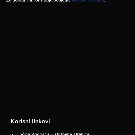
Korisni linkovi
Općina Vogošća – službena stranica