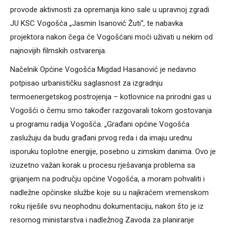
provode aktivnosti za opremanja kino sale u upravnoj zgradi
JU KSC Vogošća „Jasmin Isanović Žuti“, te nabavka
projektora nakon čega će Vogošćani moći uživati u nekim od
najnovijih filmskih ostvarenja.
Načelnik Općine Vogošća Migdad Hasanović je nedavno
potpisao urbanističku saglasnost za izgradnju
termoenergetskog postrojenja – kotlovnice na prirodni gas u
Vogošći o čemu smo također razgovarali tokom gostovanja
u programu radija Vogošća. „Građani općine Vogošća
zaslužuju da budu građani prvog reda i da imaju urednu
isporuku toplotne energije, posebno u zimskim danima. Ovo je
izuzetno važan korak u procesu rješavanja problema sa
grijanjem na području općine Vogošća, a moram pohvaliti i
nadležne općinske službe koje su u najkraćem vremenskom
roku riješile svu neophodnu dokumentaciju, nakon što je iz
resornog ministarstva i nadležnog Zavoda za planiranje