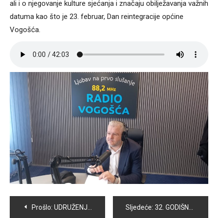
ali i o njegovanje kulture sjećanja i značaju obilježavanja važnih
datuma kao što je 23. februar, Dan reintegracije općine
Vogošća.
Navigacija
Prošlo:
UDRUŽENJE BORACA, ORGANIZATORA I POKRETAČA OTPORA “PATRIOTSKA LIGA” VOGOŠĆA USPJEŠNO REALIZOVALO SVE AKTIVNOSTI U PROŠLOJ GODINI
Sljedeće:
32. GODIŠNJICA MASAKRA NA MARKALAMA: PREDSTAVNICI OPĆINE VOGOŠĆA ODALI POČAST UBIJENIM SARAJLIJAMA