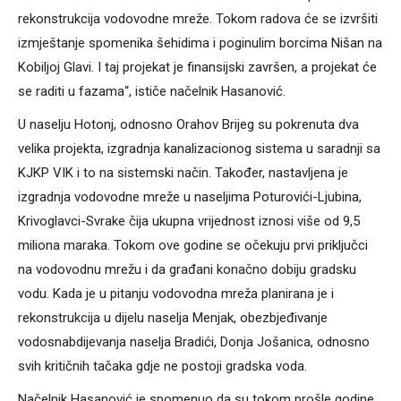
rekonstrukcija vodovodne mreže. Tokom radova će se izvršiti
izmještanje spomenika šehidima i poginulim borcima Nišan na
Kobiljoj Glavi. I taj projekat je finansijski završen, a projekat će
se raditi u fazama“, ističe načelnik Hasanović.
U naselju Hotonj, odnosno Orahov Brijeg su pokrenuta dva
velika projekta, izgradnja kanalizacionog sistema u saradnji sa
KJKP VIK i to na sistemski način. Također, nastavljena je
izgradnja vodovodne mreže u naseljima Poturovići-Ljubina,
Krivoglavci-Svrake čija ukupna vrijednost iznosi više od 9,5
miliona maraka. Tokom ove godine se očekuju prvi priključci
na vodovodnu mrežu i da građani konačno dobiju gradsku
vodu. Kada je u pitanju vodovodna mreža planirana je i
rekonstrukcija u dijelu naselja Menjak, obezbjeđivanje
vodosnabdijevanja naselja Bradići, Donja Jošanica, odnosno
svih kritičnih tačaka gdje ne postoji gradska voda.
Načelnik Hasanović je spomenuo da su tokom prošle godine