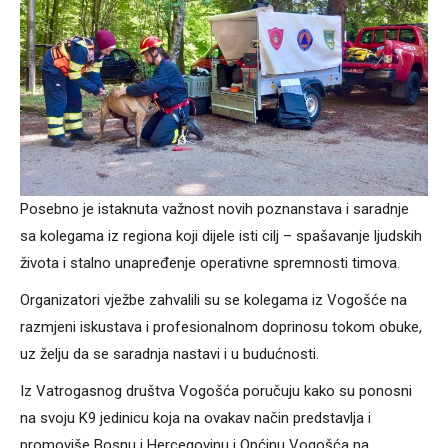
Posebno je istaknuta važnost novih poznanstava i saradnje
sa kolegama iz regiona koji dijele isti cilj – spašavanje ljudskih
života i stalno unapređenje operativne spremnosti timova.
Organizatori vježbe zahvalili su se kolegama iz Vogošće na
razmjeni iskustava i profesionalnom doprinosu tokom obuke,
uz želju da se saradnja nastavi i u budućnosti.
Iz Vatrogasnog društva Vogošća poručuju kako su ponosni
na svoju K9 jedinicu koja na ovakav način predstavlja i
promoviše Bosnu i Hercegovinu i Općinu Vogošća na