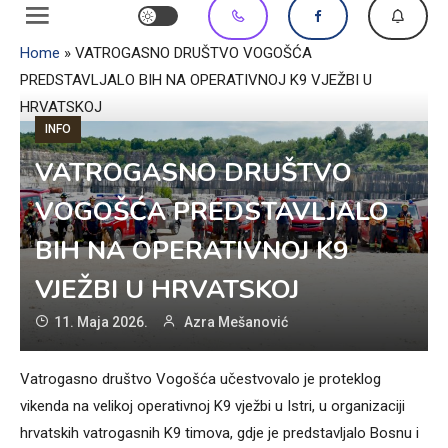
Home
»
VATROGASNO DRUŠTVO VOGOŠĆA
PREDSTAVLJALO BIH NA OPERATIVNOJ K9 VJEŽBI U
HRVATSKOJ
INFO
VATROGASNO DRUŠTVO
VOGOŠĆA PREDSTAVLJALO
BIH NA OPERATIVNOJ K9
VJEŽBI U HRVATSKOJ
11. Maja 2026.
Azra Mešanović
Vatrogasno društvo Vogošća učestvovalo je proteklog
vikenda na velikoj operativnoj K9 vježbi u Istri, u organizaciji
hrvatskih vatrogasnih K9 timova, gdje je predstavljalo Bosnu i