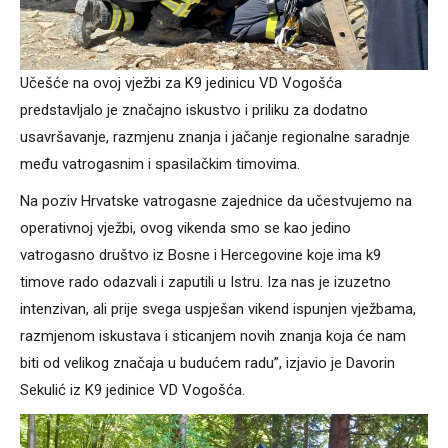
Učešće na ovoj vježbi za K9 jedinicu VD Vogošća
predstavljalo je značajno iskustvo i priliku za dodatno
usavršavanje, razmjenu znanja i jačanje regionalne saradnje
među vatrogasnim i spasilačkim timovima.
Na poziv Hrvatske vatrogasne zajednice da učestvujemo na
operativnoj vježbi, ovog vikenda smo se kao jedino
vatrogasno društvo iz Bosne i Hercegovine koje ima k9
timove rado odazvali i zaputili u Istru. Iza nas je izuzetno
intenzivan, ali prije svega uspješan vikend ispunjen vježbama,
razmjenom iskustava i sticanjem novih znanja koja će nam
biti od velikog značaja u budućem radu”, izjavio je Davorin
Sekulić iz K9 jedinice VD Vogošća.