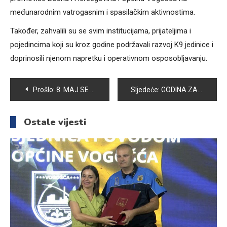
međunarodnim vatrogasnim i spasilačkim aktivnostima.
Također, zahvalili su se svim institucijama, prijateljima i
pojedincima koji su kroz godine podržavali razvoj K9 jedinice i
doprinosili njenom napretku i operativnom osposobljavanju.
Navigacija
Prošlo:
8. MAJ SE OBILJEŽAVA KAO SVJETSKI DAN CRVENOG KRIŽA/POLUMJESECA
Sljedeće:
GODINA ZAJEDNIŠTVA I PODRŠKE : UDRUŽENJE ŽENA “ZUMBUL” PROSLAVILO PRVI ROĐENDAN
članaka
Ostale vijesti