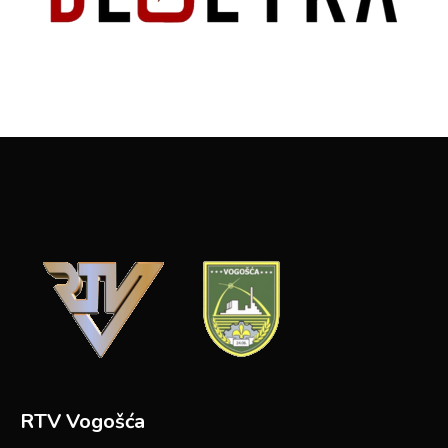
RTV Vogošća