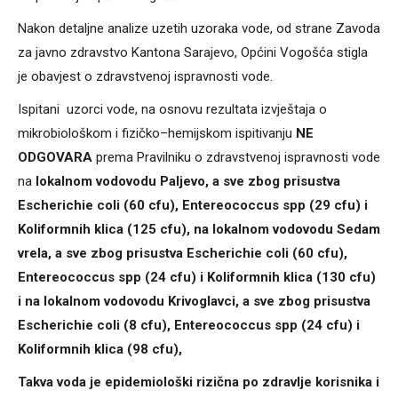
Nakon detaljne analize uzetih uzoraka vode, od strane Zavoda
za javno zdravstvo Kantona Sarajevo, Općini Vogošća stigla
je obavjest o zdravstvenoj ispravnosti vode.
Ispitani uzorci vode, na osnovu rezultata izvještaja o
mikrobiološkom i fizičko–hemijskom ispitivanju
NE
ODGOVARA
prema Pravilniku o zdravstvenoj ispravnosti vode
na
lokalnom vodovodu Paljevo, a sve zbog prisustva
Escherichie coli (60 cfu), Entereococcus spp (29 cfu) i
Koliformnih klica (125 cfu), na lokalnom vodovodu Sedam
vrela, a sve zbog prisustva Escherichie coli (60 cfu),
Entereococcus spp (24 cfu) i Koliformnih klica (130 cfu)
i na lokalnom vodovodu Krivoglavci, a sve zbog prisustva
Escherichie coli (8 cfu), Entereococcus spp (24 cfu) i
Koliformnih klica (98 cfu),
Takva voda je epidemiološki rizična po zdravlje korisnika i