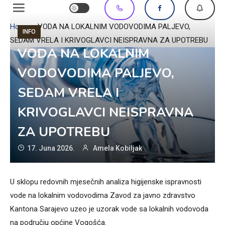
Home
»
VODA NA LOKALNIM VODOVODIMA PALJEVO,
INFO
SEDAM VRELA I KRIVOGLAVCI NEISPRAVNA ZA UPOTREBU
VODA NA LOKALNIM
VODOVODIMA PALJEVO,
SEDAM VRELA I
KRIVOGLAVCI NEISPRAVNA
ZA UPOTREBU
17. Juna 2026.
Amela Kobiljak
U sklopu redovnih mjesečnih analiza higijenske ispravnosti
vode na lokalnim vodovodima Zavod za javno zdravstvo
Kantona Sarajevo uzeo je uzorak vode sa lokalnih vodovoda
na području općine Vogošća.