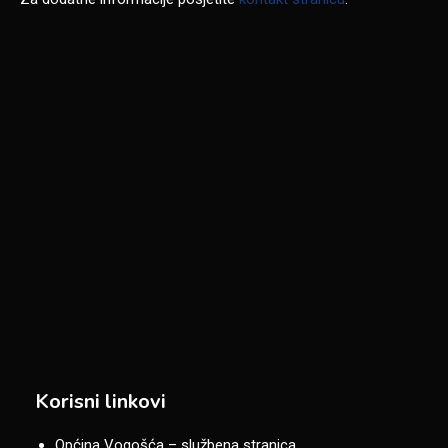
Korisni linkovi
Općina Vogošća – službena stranica