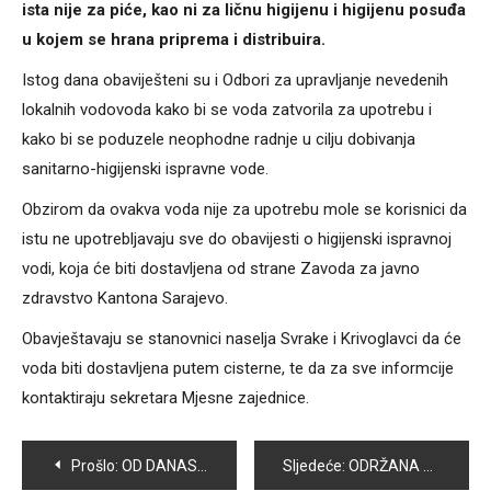
ista nije za piće, kao ni za ličnu higijenu i higijenu posuđa
u kojem se hrana priprema i distribuira.
Istog dana obaviješteni su i Odbori za upravljanje nevedenih
lokalnih vodovoda kako bi se voda zatvorila za upotrebu i
kako bi se poduzele neophodne radnje u cilju dobivanja
sanitarno-higijenski ispravne vode.
Obzirom da ovakva voda nije za upotrebu mole se korisnici da
istu ne upotrebljavaju sve do obavijesti o higijenski ispravnoj
vodi, koja će biti dostavljena od strane Zavoda za javno
zdravstvo Kantona Sarajevo.
Obavještavaju se stanovnici naselja Svrake i Krivoglavci da će
voda biti dostavljena putem cisterne, te da za sve informcije
kontaktiraju sekretara Mjesne zajednice.
Navigacija
Prošlo:
OD DANAS NOVE CIJENE GORIVA NA PUMPAMA U BiH
Sljedeće:
ODRŽANA KOMEMORACIJA POVODOM SMRTI DIREKTORA OŠ „ZAJKO DELIĆ“ ALMERA BEGIĆA