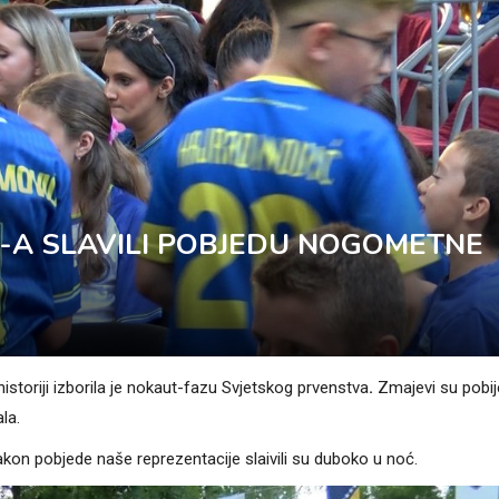
C-A SLAVILI POBJEDU NOGOMETNE
storiji izborila je nokaut-fazu Svjetskog prvenstva
.
Zmajevi su pobije
la.
nakon pobjede naše reprezentacije slaivili su duboko u noć.