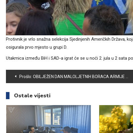
Protivnik je vrlo snažna selekcija Sjedinjenih Američkih Država, koj
osigurala prvo mjesto u grupi D.
Utakmica između BiH i SAD-a igrat će se u noći 2. jula u 2 sata 
Navigacija
Prošlo:
OBILJEŽEN DAN MALOLJETNIH BORACA ARMIJE RBIH VOGOŠĆA
članaka
Ostale vijesti