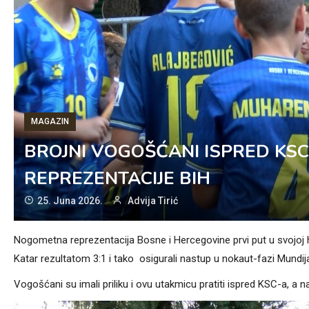
MAGAZIN
BROJNI VOGOŠĆANI ISPRED KS
REPREZENTACIJE BIH
25. Juna 2026.
Advija Tirić
Nogometna reprezentacija Bosne i Hercegovine prvi put u svojoj hi
Katar rezultatom 3:1 i tako osigurali nastup u nokaut-fazi Mundija
Vogošćani su imali priliku i ovu utakmicu pratiti ispred KSC-a, a 