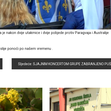
a je nakon dvije utakmice i dvije pobjede protiv Paragvaja i Australije
poslije ponoći po našem vremenu .
Sljedeće:
SJAJNIM KONCERTOM GRUPE ZABRANJENO PUŠENJE ZAVRŠENA MANIFESTACIJA VOGOŠĆANSKI DANI