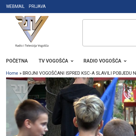
Skip
WEBMAIL
PRIJAVA
to
content
RADIO TELEVIZIJA VOGOŠĆA
POČETNA
TV VOGOŠĆA
RADIO VOGOŠĆA
Home
»
BROJNI VOGOŠĆANI ISPRED KSC-A SLAVILI POBJEDU 