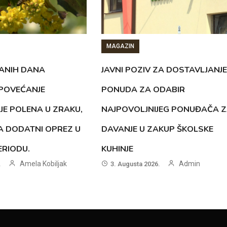
MAGAZIN
ANIH DANA
JAVNI POZIV ZA DOSTAVLJANJE
 POVEĆANJE
PONUDA ZA ODABIR
JE POLENA U ZRAKU,
NAJPOVOLJNIJEG PONUĐAČA 
A DODATNI OPREZ U
DAVANJE U ZAKUP ŠKOLSKE
RIODU.
KUHINJE
Amela Kobiljak
Admin
.
3. Augusta 2026.