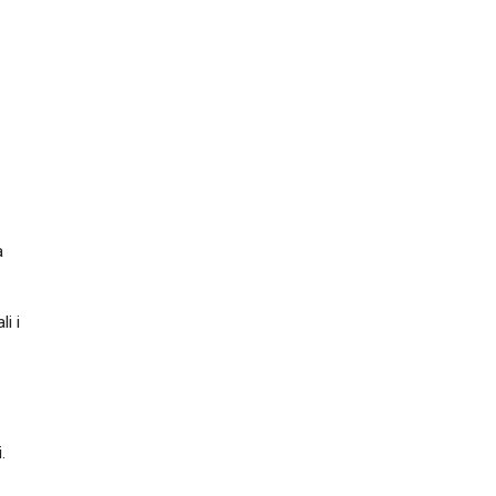
a
i i
.