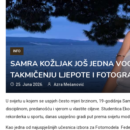
INFO
SAMRA KOŽLJAK JOŠ JEDNA V
TAKMIČENJU LJEPOTE I FOTOGRA
25. Juna 2026.
Azra Mešanović
U svijetu u kojem se uspjeh često mjeri brzinom, 19-godišnja Sam
disciplinom, predanošću i vjerom u vlastite ciljeve. Studentica Ek
rekorderka u sportu, danas uspješno gradi put prema svijetu mode i
Kao jedna od najuspješnijih učesnica izbora za Fotomodela Fede