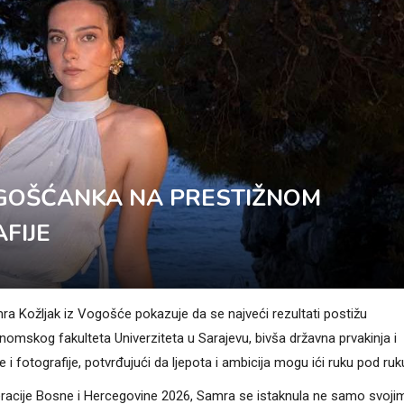
OGOŠĆANKA NA PRESTIŽNOM
FIJE
ra Kožljak iz Vogošće pokazuje da se najveći rezultati postižu
onomskog fakulteta Univerziteta u Sarajevu, bivša državna prvakinja i
 fotografije, potvrđujući da ljepota i ambicija mogu ići ruku pod ruk
racije Bosne i Hercegovine 2026, Samra se istaknula ne samo svoji