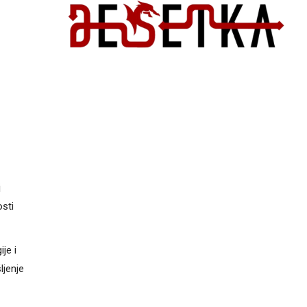
j
osti
je i
ljenje