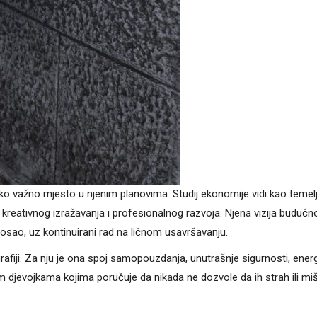
ko važno mjesto u njenim planovima. Studij ekonomije vidi kao temel
kreativnog izražavanja i profesionalnog razvoja. Njena vizija budućn
posao, uz kontinuirani rad na ličnom usavršavanju.
fiji. Za nju je ona spoj samopouzdanja, unutrašnje sigurnosti, energi
djevojkama kojima poručuje da nikada ne dozvole da ih strah ili miš