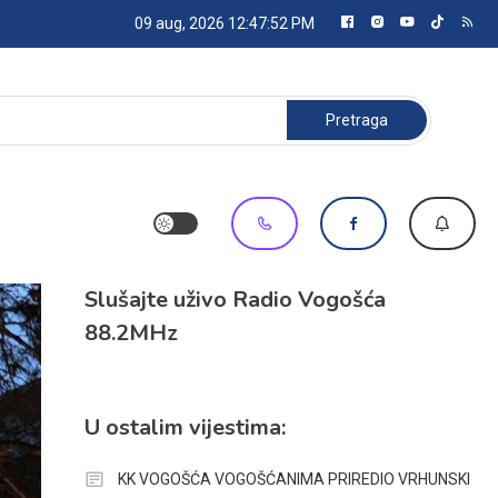
09 aug, 2026
12:47:54 PM
Pretraga:
Slušajte uživo Radio Vogošća
88.2MHz
U ostalim vijestima:
KK VOGOŠĆA VOGOŠĆANIMA PRIREDIO VRHUNSKI