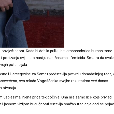
osviještenost. Kada bi dobila priliku biti ambasadorica humanitarne
ju i podizanju svijesti o nasilju nad ženama i femicidu. Smatra da svak
vojih potencijala.
sne i Hercegovine za Samru predstavlja potvrdu dosadašnjeg rada, al
posvećena, ova mlada Vogošćanka svojim rezultatima već danas
h stvaraju.
spjesima, njena priča tek počinje. Ona nije samo lice koje privlači
 i jasnom vizijom budućnosti ostavlja snažan trag gdje god se pojavi