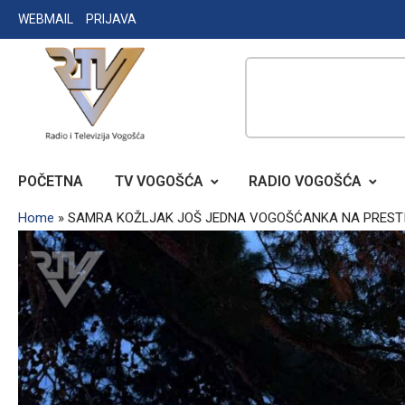
Skip
WEBMAIL
PRIJAVA
to
content
RADIO TELEVIZIJA VOGOŠĆA
POČETNA
TV VOGOŠĆA
RADIO VOGOŠĆA
Home
»
SAMRA KOŽLJAK JOŠ JEDNA VOGOŠĆANKA NA PRESTI