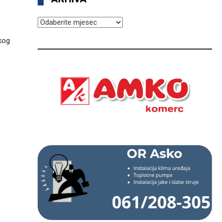
ARHIVA
akog