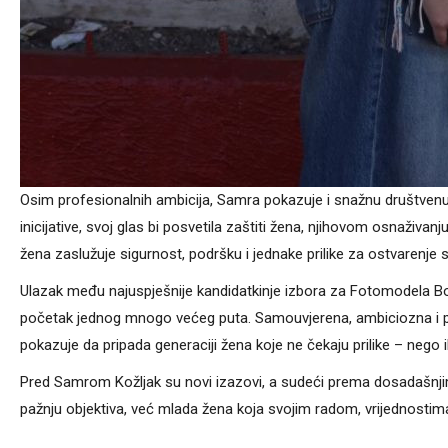
Osim profesionalnih ambicija, Samra pokazuje i snažnu društvenu 
inicijative, svoj glas bi posvetila zaštiti žena, njihovom osnaživan
žena zaslužuje sigurnost, podršku i jednake prilike za ostvarenje s
Ulazak među najuspješnije kandidatkinje izbora za Fotomodela Bo
početak jednog mnogo većeg puta. Samouvjerena, ambiciozna i 
pokazuje da pripada generaciji žena koje ne čekaju prilike – nego i
Pred Samrom Kožljak su novi izazovi, a sudeći prema dosadašnjim u
pažnju objektiva, već mlada žena koja svojim radom, vrijednostima