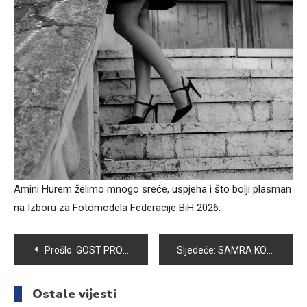
Amini Hurem želimo mnogo sreće, uspjeha i što bolji plasman
na Izboru za Fotomodela Federacije BiH 2026.
Navigacija
Prošlo:
GOST PROGRAMA RADIJA VOGOŠĆA NAČELNIK OPĆINE VOGOŠĆA MIGDAD HASANOVIĆ
Sljedeće:
SAMRA KOŽLJAK JOŠ JEDNA VOGOŠĆANKA NA PRESTIŽNOM TAKMIČENJU LJEPOTE I FOTOGRAFIJE
članaka
Ostale vijesti