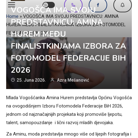
VOGOŠĆA IMA SVOJU
Home
»
VOGOŠĆA IMA SVOJU PREDSTAVNICU: AMINA
PREDSTAVNICU: AMINA
HUREM MEĐU FINALISTKINJAMA IZBORA ZA FOTOMODEL
HUREM MEĐU
FEDERACIJE BIH 2026
FINALISTKINJAMA IZBORA ZA
FOTOMODEL FEDERACIJE BIH
2026
25. Juna 2026.
Azra Mešanović
Mlada Vogošćanka Amina Hurem predstavlja Općinu Vogošća
na ovogodišnjem Izboru Fotomodela Federacije BiH 2026,
jednom od najznačajnijih projekata koji promoviše ljepotu,
talent, samopouzdanje i lični razvoj mladih djevojaka.
Za Aminu, moda predstavlja mnogo više od lijepih fotografija i