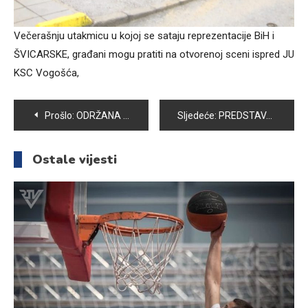
Večerašnju utakmicu u kojoj se sataju reprezentacije BiH i
ŠVICARSKE, građani mogu pratiti na otvorenoj sceni ispred JU
KSC Vogošća,
Navigacija
Prošlo:
ODRŽANA KOMEMORACIJA POVODOM SMRTI DIREKTORA OŠ „ZAJKO DELIĆ“ ALMERA BEGIĆA
Sljedeće:
PREDSTAVA: “BUDALA NA VEČERI” DO SUZA NASMIJALA VOGOŠĆANSKU PUBLIKU
članaka
Ostale vijesti