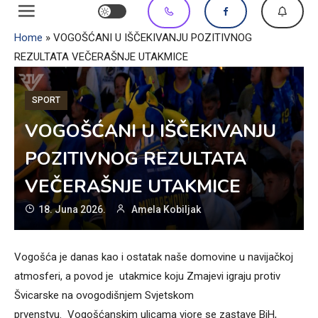
Home
»
VOGOŠĆANI U IŠČEKIVANJU POZITIVNOG
REZULTATA VEČERAŠNJE UTAKMICE
SPORT
VOGOŠĆANI U IŠČEKIVANJU
POZITIVNOG REZULTATA
VEČERAŠNJE UTAKMICE
18. Juna 2026.
Amela Kobiljak
Vogošća je danas kao i ostatak naše domovine u navijačkoj
atmosferi, a povod je utakmice koju Zmajevi igraju protiv
Švicarske na ovogodišnjem Svjetskom
prvenstvu. Vogošćanskim ulicama viore se zastave BiH,