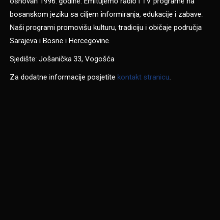
osnovan 1996. godine. Emitujemo radio i TV programe na
bosanskom jeziku sa ciljem informiranja, edukacije i zabave.
Naši programi promovišu kulturu, tradiciju i običaje područja
Sarajeva i Bosne i Hercegovine.
Sjedište: Jošanička 33, Vogošća
Za dodatne informacije posjetite
kontakt stranicu
.