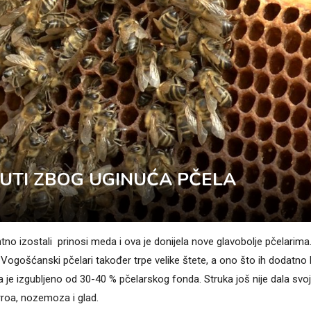
UTI ZBOG UGINUĆA PČELA
o izostali prinosi meda i ova je donijela nove glavobolje pčelarima
. Vogošćanski pčelari također trpe velike štete, a ono što ih dodatno 
da je izgubljeno od 30-40 % pčelarskog fonda. Struka još nije dala svoj
rroa, nozemoza i glad.