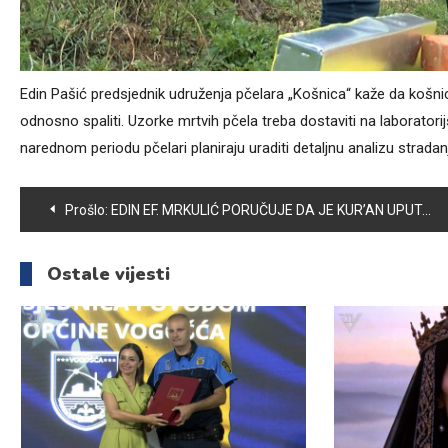
Edin Pašić predsjednik udruženja pčelara „Košnica“ kaže da košnice u
odnosno spaliti. Uzorke mrtvih pčela treba dostaviti na laboratori
narednom periodu pčelari planiraju uraditi detaljnu analizu stradanj
Navigacija
Prošlo:
EDIN EF. MRKULIĆ PORUČUJE DA JE KUR’AN UPUTA, MILOST I LIJEK
članaka
Ostale vijesti