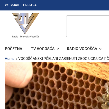
Skip
WEBMAIL
PRIJAVA
to
content
RADIO TELEVIZIJA VOGOŠĆA
POČETNA
TV VOGOŠĆA
RADIO VOGOŠĆA
Home
»
VOGOŠĆANSKI PČELARI ZABRINUTI ZBOG UGINUĆA P