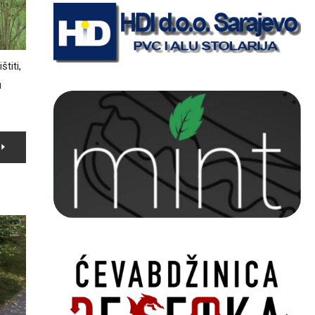
titi,
u