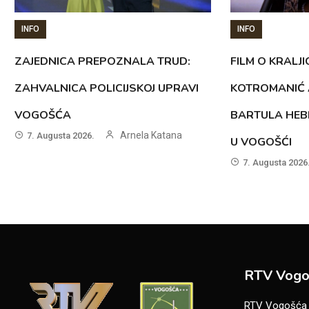
INFO
INFO
ZAJEDNICA PREPOZNALA TRUD:
FILM O KRALJI
ZAHVALNICA POLICIJSKOJ UPRAVI
KOTROMANIĆ 
VOGOŠĆA
BARTULA HEB
Arnela Katana
7. Augusta 2026.
U VOGOŠĆI
7. Augusta 2026
RTV Vogo
RTV Vogošća je