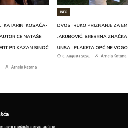
INFO
CI KATARINI KOSAČA-
DVOSTRUKO PRIZNANJE ZA EM
AUTORICE NATAŠE
JAKUBOVIĆ: SREBRNA ZNAČKA
ERT PRIKAZAN SINOĆ
UNSA I PLAKETA OPĆINE VOG
Arnela Katana
6. Augusta 2026.
Arnela Katana
.
šća
 javni medijski servis općine