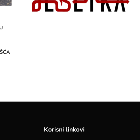
U
OŠĆA
Korisni linkovi