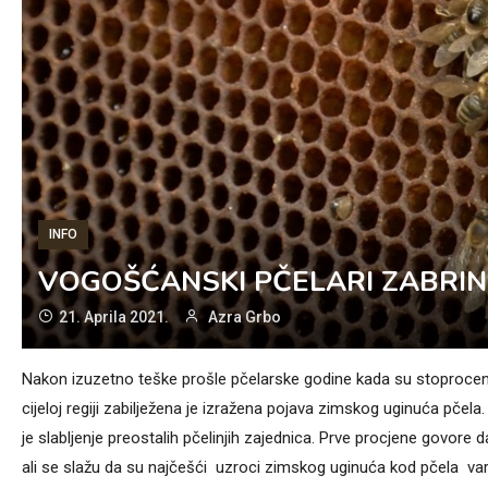
INFO
VOGOŠĆANSKI PČELARI ZABRIN
21. Aprila 2021.
Azra Grbo
Nakon izuzetno teške prošle pčelarske godine kada su stoprocentn
cijeloj regiji zabilježena je izražena pojava zimskog uginuća pčela
je slabljenje preostalih pčelinjih zajednica. Prve procjene govore 
ali se slažu da su najčešći uzroci zimskog uginuća kod pčela va