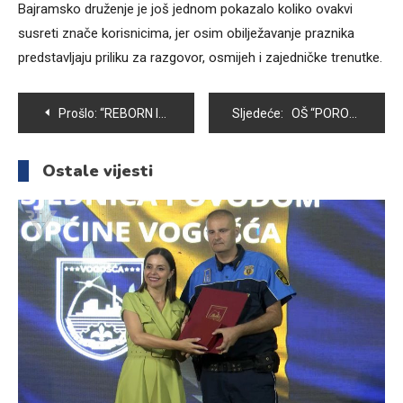
Bajramsko druženje je još jednom pokazalo koliko ovakvi
susreti znače korisnicima, jer osim obilježavanje praznika
predstavljaju priliku za razgovor, osmijeh i zajedničke trenutke.
Navigacija
Prošlo:
“REBORN IN DENIM”: AMINA AVDANOVIĆ DONOSI ODRŽIVU MODNU PRIČU NA 50. BH FASHION WEEK SARAJEVO
Sljedeće:
OŠ “PORODICE EF. RAMIĆ”OBILJEŽILA DAN ŠKOLE
članaka
Ostale vijesti