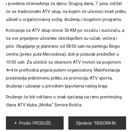
i posebna iznenađenja za djecu. Drugog dana, 7. juna, održat
će se tradicionalni ATV skup, na kojem će učesnici imati priliku
uživati u organizovanoj vožnji, druženju i bogatom programu.
Kotizacija za ATV skup iznosi 50 KM po vozaču i suvozaču, a
za sve prijavljene učesnike obezbijeđeni su ručak, večera i
piće. Okupljanje je planirano od 08:00 sati na parkingu Bingo
centra (preko puta Mercedesa), dok je polazak predviđen u
10:00 sati. Za učešće su obavezni ATV motori sa pogonom
4×4 te prethodna prijava putem organizatora. Manifestacija
predstavlja jedinstvenu priliku za promociju ATV sporta,
druženje i uživanje u prirodnim ljepotama našeg kraja.
Druženje će biti održano u znak sjećanja na rano preminulog
člana ATV kluba „Motka“ Semira Botića.
Navigacija
Prošlo:
PRODUŽENI BORAVAK U OŠ “ZAHID BARUČIJA” – SIGURNO MJESTO ZA UČENJE I IGRU
Sljedeće:
“REBORN IN DENIM”: AMINA AVDANOVIĆ DONOSI ODRŽIVU MODNU PRIČU NA 50. BH FASHION WEEK SARAJEVO