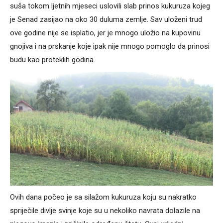
suša tokom ljetnih mjeseci uslovili slab prinos kukuruza kojeg
je Senad zasijao na oko 30 duluma zemlje. Sav uloženi trud
ove godine nije se isplatio, jer je mnogo uložio na kupovinu
gnojiva i na prskanje koje ipak nije mnogo pomoglo da prinosi
budu kao proteklih godina.
Ovih dana počeo je sa silažom kukuruza koju su nakratko
spriječile divlje svinje koje su u nekoliko navrata dolazile na