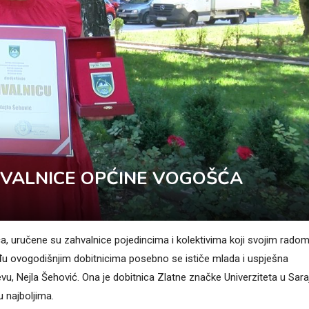
HVALNICE OPĆINE VOGOŠĆA
a, uručene su zahvalnice pojedincima i kolektivima koji svojim radom
u ovogodišnjim dobitnicima posebno se ističe mlada i uspješna
u, Nejla Šehović. Ona je dobitnica Zlatne značke Univerziteta u Sara
 najboljima.