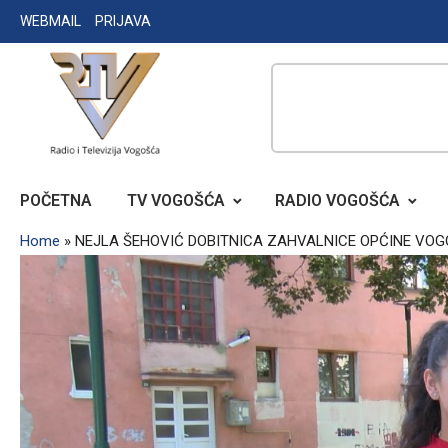
Skip
WEBMAIL
PRIJAVA
to
content
RADIO TELEVIZIJA VOGOŠĆA
POČETNA
TV VOGOŠĆA
RADIO VOGOŠĆA
Home
»
NEJLA ŠEHOVIĆ DOBITNICA ZAHVALNICE OPĆINE VO