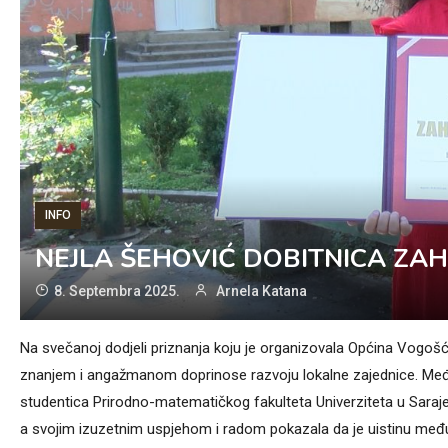
INFO
NEJLA ŠEHOVIĆ DOBITNICA ZA
8. Septembra 2025.
Arnela Katana
Na svečanoj dodjeli priznanja koju je organizovala Općina Vogošć
znanjem i angažmanom doprinose razvoju lokalne zajednice. Međ
studentica Prirodno-matematičkog fakulteta Univerziteta u Sarajev
a svojim izuzetnim uspjehom i radom pokazala da je uistinu među