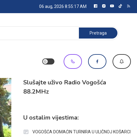
06 aug, 2026
8:55:20 AM
Pretraga:
Slušajte uživo Radio Vogošća
88.2MHz
U ostalim vijestima:
VOGOŠĆA DOMAĆIN TURNIRA U ULIČNOJ KOŠARCI