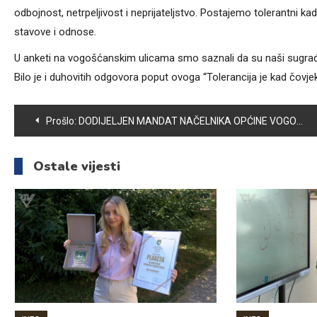
odbojnost, netrpeljivost i neprijateljstvo. Postajemo tolerantni k
stavove i odnose.
U anketi na vogošćanskim ulicama smo saznali da su naši sugrađan
Bilo je i duhovitih odgovora poput ovoga “Tolerancija je kad čovjek
Navigacija
Prošlo:
DODIJELJEN MANDAT NAČELNIKA OPĆINE VOGOŠĆA MIGDADU HASANOVIĆU
članaka
Ostale vijesti