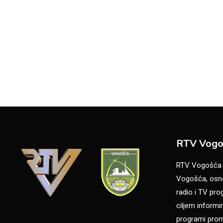
RTV Vogo
RTV Vogošća je
Vogošća, osno
radio i TV pr
ciljem informir
programi promo