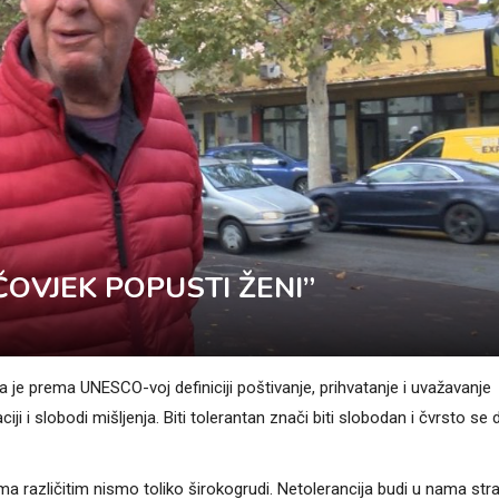
ČOVJEK POPUSTI ŽENI”
ja je prema UNESCO-voj definiciji poštivanje, prihvatanje i uvažavanje
ji i slobodi mišljenja. Biti tolerantan znači biti slobodan i čvrsto se d
 različitim nismo toliko širokogrudi. Netolerancija budi u nama stra