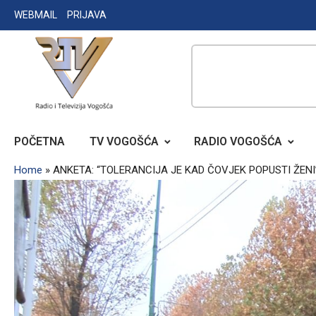
Skip
WEBMAIL
PRIJAVA
to
content
RADIO TELEVIZIJA VOGOŠĆA
POČETNA
TV VOGOŠĆA
RADIO VOGOŠĆA
Home
»
ANKETA: “TOLERANCIJA JE KAD ČOVJEK POPUSTI ŽENI