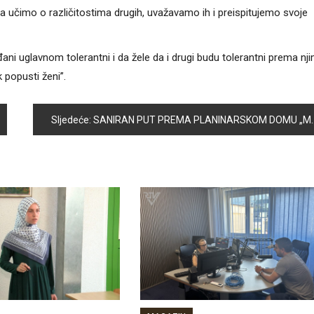
ada učimo o različitostima drugih, uvažavamo ih i preispitujemo svoje
i uglavnom tolerantni i da žele da i drugi budu tolerantni prema nji
 popusti ženi”.
Sljedeće:
SANIRAN PUT PREMA PLANINARSKOM DOMU „MOTKA“