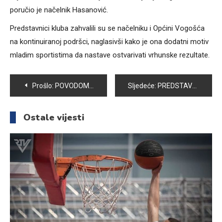
poručio je načelnik Hasanović.
Predstavnici kluba zahvalili su se načelniku i Općini Vogošća
na kontinuiranoj podršci, naglasivši kako je ona dodatni motiv
mladim sportistima da nastave ostvarivati vrhunske rezultate.
Navigacija
Prošlo:
POVODOM KURBAN BAJRAMA: VAŽNO JE POŠTOVATI VETERINARSKE MJERE I IZVRŠITI ZDRAVSTVENU KONTROLU KURBANA
Sljedeće:
PREDSTAVLJAMO JU MEDRESA „OSMAN ef. REDŽOVIĆ“ VELIKO ČAJNO KOD VISOKOG – GOST JUTARNJEG PROGRAMA DIREKTOR DŽENAN REZAKOVIĆ
članaka
Ostale vijesti