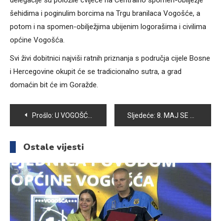
delegacije su položile cvijeće na Centralno spomen-obilježje
šehidima i poginulim borcima na Trgu branilaca Vogošće, a
potom i na spomen-obilježjima ubijenim logorašima i civilima
općine Vogošća.
Svi živi dobitnici najviši ratnih priznanja s područja cijele Bosne
i Hercegovine okupit će se tradicionalno sutra, a grad
domaćin bit će im Goražde.
Navigacija
Prošlo:
U VOGOŠĆI SVEČANO OBILJEŽEN DAN POBJEDE NAD FAŠIZMOM I DAN EUROPE
Sljedeće:
8. MAJ SE OBILJEŽAVA KAO SVJETSKI DAN CRVENOG KRIŽA/POLUMJESECA
članaka
Ostale vijesti