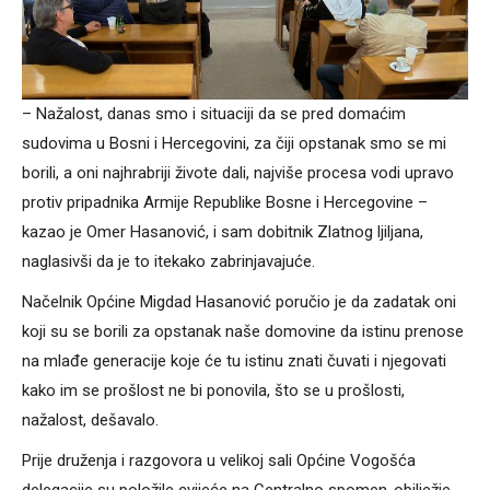
– Nažalost, danas smo i situaciji da se pred domaćim
sudovima u Bosni i Hercegovini, za čiji opstanak smo se mi
borili, a oni najhrabriji živote dali, najviše procesa vodi upravo
protiv pripadnika Armije Republike Bosne i Hercegovine –
kazao je Omer Hasanović, i sam dobitnik Zlatnog ljiljana,
naglasivši da je to itekako zabrinjavajuće.
Načelnik Općine Migdad Hasanović poručio je da zadatak oni
koji su se borili za opstanak naše domovine da istinu prenose
na mlađe generacije koje će tu istinu znati čuvati i njegovati
kako im se prošlost ne bi ponovila, što se u prošlosti,
nažalost, dešavalo.
Prije druženja i razgovora u velikoj sali Općine Vogošća