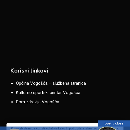
Korisni linkovi
Općina Vogošća – službena stranica
Kulturno sportski centar Vogošća
Dom zdravlja Vogošća
open / close
Ova web stranica koristi kolačiće kako bi poboljšala iskustvo pregledavanja.