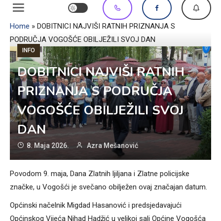
Home
»
DOBITNICI NAJVIŠI RATNIH PRIZNANJA S
PODRUČJA VOGOŠĆE OBILJEŽILI SVOJ DAN
INFO
DOBITNICI NAJVIŠI RATNIH
PRIZNANJA S PODRUČJA
VOGOŠĆE OBILJEŽILI SVOJ
DAN
8. Maja 2026.
Azra Mešanović
Povodom 9. maja, Dana Zlatnih ljiljana i Zlatne policijske
značke, u Vogošći je svečano obilježen ovaj značajan datum.
Općinski načelnik Migdad Hasanović i predsjedavajući
Općinskog Vijeća Nihad Hadžić u velikoj sali Općine Vogošća