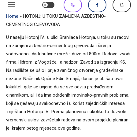
Home
»
HOTONJ: U TOKU ZAMJENA AZBESTNO-
CEMENTNOG CJEVOVODA
U naselju Hotonj IV, u ulici Branilaca Hotonja, u toku su radovi
na zamjeni azbestno-cementnog cjevovoda i širenja
vodovodno- distributivne mreže, duže od 800m. Radove izvodi
firma Hidrom iz Vogošće, a nadzor Zavod za izgradnju KS.
Na radilište se ušlo i prije zvaničnog otvorenja građevinske
sezone. Načelnik Općine Edin Smajić, danas je obišao ovaj
lokalitet, gdje se uvjerio da se sve odvija predviđenom
dinamikom, ali i da ima odrđenih imovinsko-pravnih problema,
koji se rješavaju svakodnevno i u korist zajedničkih interesa
mještana Hotonja IV. Prema planovima i ukoliko to dozvole
vremenski uslovi završetak radova na ovom projektu planiran
je krajem petog mjeseca ove godine.