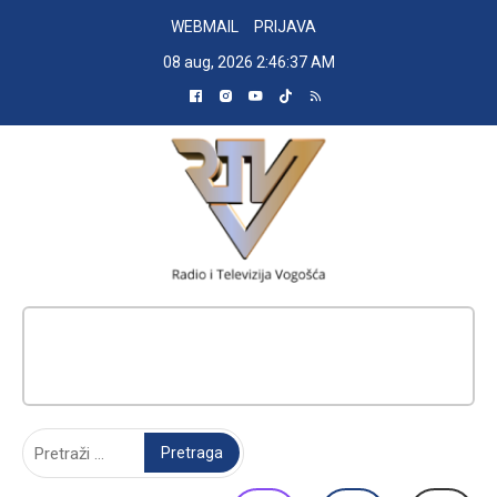
Skip
WEBMAIL
PRIJAVA
to
08 aug, 2026
2:46:38 AM
content
RADIO TELEVIZIJA VOGOŠĆA
Pretraga: