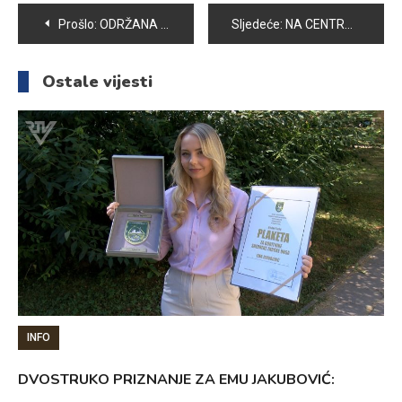
Navigacija
Prošlo:
ODRŽANA 28. SJEDNICA OPĆINSKOG VIJEĆA VOGOŠĆA
Sljedeće:
NA CENTRALNOM SPOMEN-OBILJEŽJU U VOGOŠĆI OBILJEŽENA 31. GODIŠNJICA FORMIRANJA PRVOG KORPUSA ARMIJE REPUBLIKE BIH
članaka
Ostale vijesti
INFO
DVOSTRUKO PRIZNANJE ZA EMU JAKUBOVIĆ: