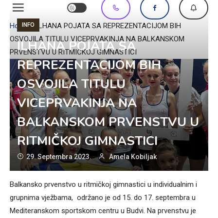
INFO
Home
»
ILHANA POJATA SA REPREZENTACIJOM BIH
OSVOJILA TITULU VICEPRVAKINJA NA BALKANSKOM
ILHANA POJATA SA
PRVENSTVU U RITMIČKOJ GIMNASTICI
REPREZENTACIJOM BIH
OSVOJILA TITULU
VICEPRVAKINJA NA
BALKANSKOM PRVENSTVU U
RITMIČKOJ GIMNASTICI
29. Septembra 2023.
Amela Kobiljak
Balkansko prvenstvo u ritmičkoj gimnastici u individualnim i
grupnima vježbama, održano je od 15. do 17. septembra u
Mediteranskom sportskom centru u Budvi. Na prvenstvu je