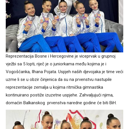
Reprezentacija Bosne i Hercegovine je viceprvak u grupnoj
vježbi sa 5 lopti, riječ je o juniorkama među kojima je i
Vogošćanka, Ilhana Pojata. Uspjeh naših djevojaka je time veći
uzme li se u obzir činjenica da su na prvenstvu nastupile
reprezentacije zemalja u kojima ritmička gimnastika
kontinuirano postiže izuzetne uspjehe. Zahvaljujući njima,
domaćin Balkanskog prvenstva naredne godine će biti BiH.