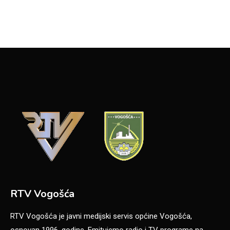
RTV Vogošća
RTV Vogošća je javni medijski servis općine Vogošća,
osnovan 1996. godine. Emitujemo radio i TV programe na