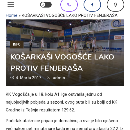
Home
»
KOŠARKAŠI VOGOŠĆE LAKO PROTIV FENJERAŠA
INFO
KOŠARKAŠI VOGOŠĆE LAKO
PROTIV FENJERAŠA
4. Marta 2017.
admin
KK Vogošća je u 18. kolu A1 lige ostvarila jednu od
najubjedljivih pobjeda u sezoni, ovog puta bili su bolji od KK
Gradine iz Tešnja rezultatom 129:62.
Početak utakmice pripao je domaćinu, a sve je bilo riješeno
već nakon pet minuta igre kada je na semaforu stajalo 22:2. Iz