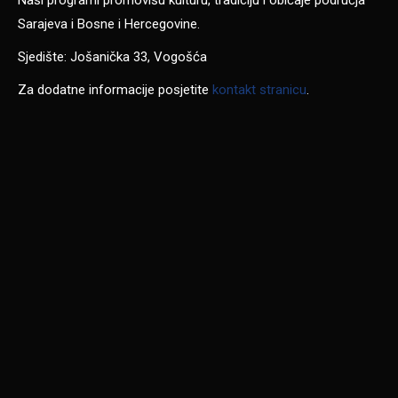
Naši programi promovišu kulturu, tradiciju i običaje područja
Sarajeva i Bosne i Hercegovine.
Sjedište: Jošanička 33, Vogošća
Za dodatne informacije posjetite
kontakt stranicu
.