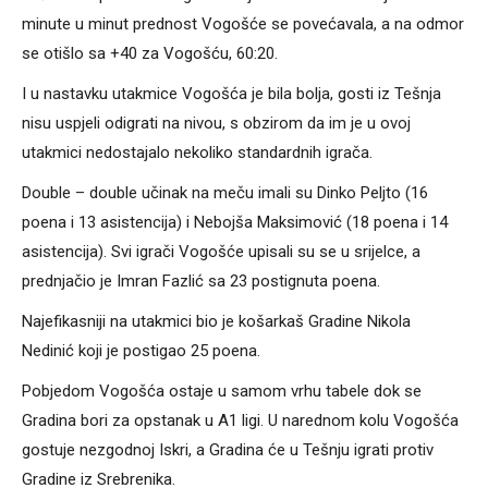
minute u minut prednost Vogošće se povećavala, a na odmor
se otišlo sa +40 za Vogošću, 60:20.
I u nastavku utakmice Vogošća je bila bolja, gosti iz Tešnja
nisu uspjeli odigrati na nivou, s obzirom da im je u ovoj
utakmici nedostajalo nekoliko standardnih igrača.
Double – double učinak na meču imali su Dinko Peljto (16
poena i 13 asistencija) i Nebojša Maksimović (18 poena i 14
asistencija). Svi igrači Vogošće upisali su se u srijelce, a
prednjačio je Imran Fazlić sa 23 postignuta poena.
Najefikasniji na utakmici bio je košarkaš Gradine Nikola
Nedinić koji je postigao 25 poena.
Pobjedom Vogošća ostaje u samom vrhu tabele dok se
Gradina bori za opstanak u A1 ligi. U narednom kolu Vogošća
gostuje nezgodnoj Iskri, a Gradina će u Tešnju igrati protiv
Gradine iz Srebrenika.