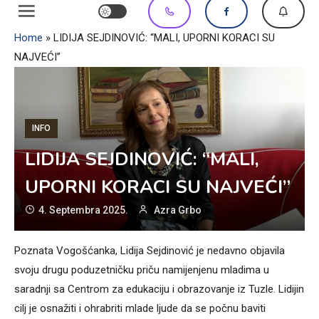
Home
»
LIDIJA SEJDINOVIĆ: “MALI, UPORNI KORACI SU
NAJVEĆI”
INFO
LIDIJA SEJDINOVIĆ: “MALI,
UPORNI KORACI SU NAJVEĆI”
4. Septembra 2025.
Azra Grbo
Poznata Vogošćanka, Lidija Sejdinović je nedavno objavila
svoju drugu poduzetničku priču namijenjenu mladima u
saradnji sa Centrom za edukaciju i obrazovanje iz Tuzle. Lidijin
cilj je osnažiti i ohrabriti mlade ljude da se počnu baviti