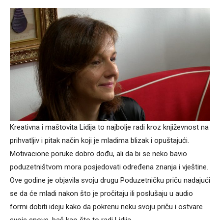
Kreativna i maštovita Lidija to najbolje radi kroz književnost na
prihvatljiv i pitak način koji je mladima blizak i opuštajući.
Motivacione poruke dobro dođu, ali da bi se neko bavio
poduzetništvom mora posjedovati određena znanja i vještine.
Ove godine je objavila svoju drugu Poduzetničku priču nadajući
se da će mladi nakon što je pročitaju ili poslušaju u audio
formi dobiti ideju kako da pokrenu neku svoju priču i ostvare
svoje snove, baš kao što to radi Lidija.