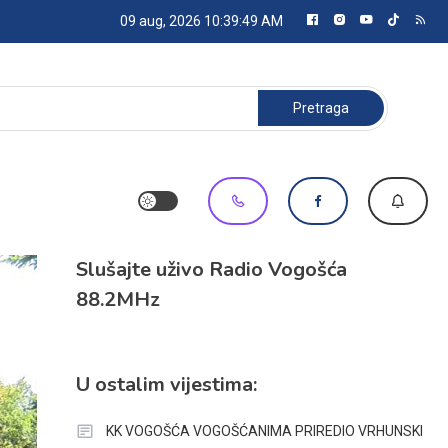
09 aug, 2026
10:39:52 AM
Pretraga:
Slušajte uživo Radio Vogošća
88.2MHz
U ostalim vijestima:
KK VOGOŠĆA VOGOŠĆANIMA PRIREDIO VRHUNSKI