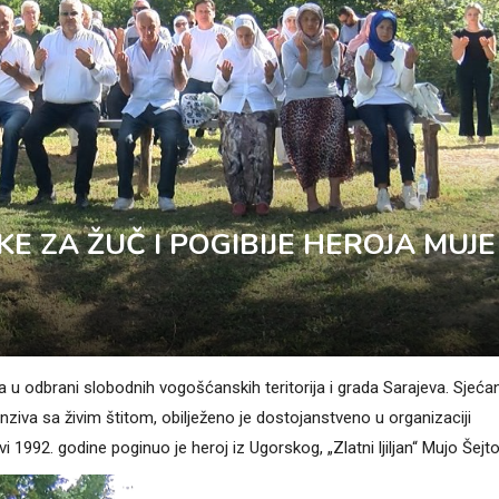
KE ZA ŽUČ I POGIBIJE HEROJA MUJE
a u odbrani slobodnih vogošćanskih teritorija i grada Sarajeva. Sjeća
nziva sa živim štitom, obilježeno je dostojanstveno u organizaciji
1992. godine poginuo je heroj iz Ugorskog, „Zlatni ljiljan“ Mujo Šejto