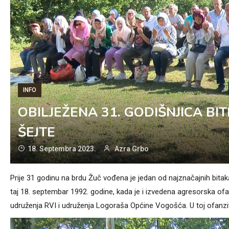
INFO
OBILJEŽENA 31. GODIŠNJICA BIT
ŠEJTE
18. Septembra 2023.
Azra Grbo
Prije 31 godinu na brdu Žuč vođena je jedan od najznačajnih bitak
taj 18. septembar 1992. godine, kada je i izvedena agresorska ofa
udruženja RVI i udruženja Logoraša Općine Vogošća. U toj ofanzivi 