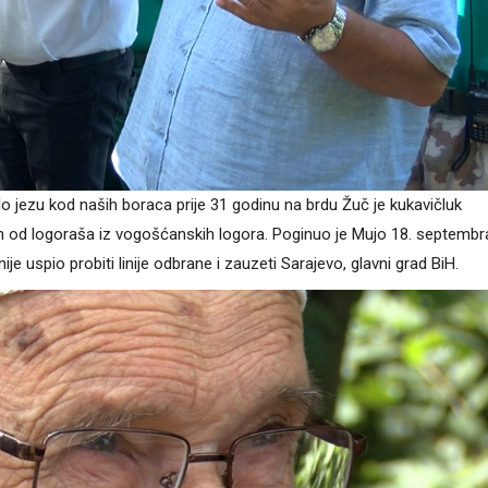
o jezu kod naših boraca prije 31 godinu na brdu Žuč je kukavičluk
injen od logoraša iz vogošćanskih logora. Poginuo je Mujo 18. septembr
 nije uspio probiti linije odbrane i zauzeti Sarajevo, glavni grad BiH.