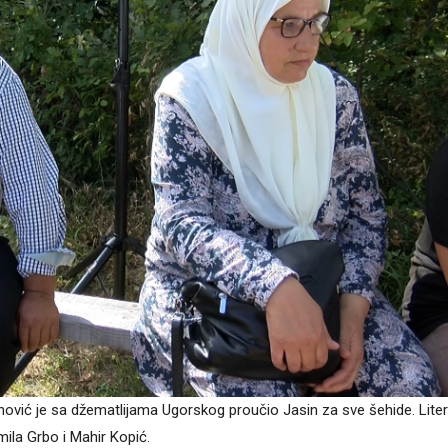
kanović je sa džematlijama Ugorskog proučio Jasin za sve šehide. Lite
ila Grbo i Mahir Kopić.