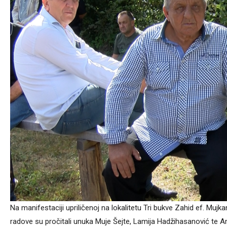
Na manifestaciji upriličenoj na lokalitetu Tri bukve Zahid ef. Muj
radove su pročitali unuka Muje Šejte, Lamija Hadžihasanović te Am