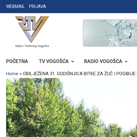
Skip
WEBMAIL
PRIJAVA
to
content
RADIO TELEVIZIJA VOGOŠĆA
POČETNA
TV VOGOŠĆA
RADIO VOGOŠĆA
Home
»
OBILJEŽENA 31. GODIŠNJICA BITKE ZA ŽUČ I POGIBIJ