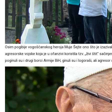
Osim pogibije vogošćanskog heroja Muje Šejte ono što je izazival
agresorske vojske koja je u ofanzivi koristila tzv. „živi štit“ sač
poginuli su i drugi borci Armije BiH, ginuli su i logoraši, ali agresor