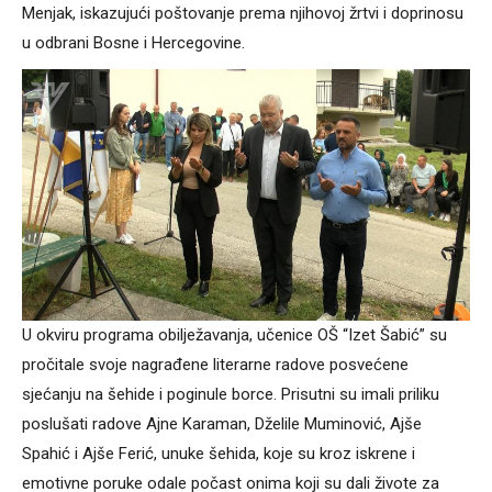
Menjak, iskazujući poštovanje prema njihovoj žrtvi i doprinosu
u odbrani Bosne i Hercegovine.
U okviru programa obilježavanja, učenice OŠ “Izet Šabić” su
pročitale svoje nagrađene literarne radove posvećene
sjećanju na šehide i poginule borce. Prisutni su imali priliku
poslušati radove Ajne Karaman, Dželile Muminović, Ajše
Spahić i Ajše Ferić, unuke šehida, koje su kroz iskrene i
emotivne poruke odale počast onima koji su dali živote za