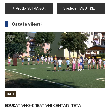
Navigacija
Prošlo:
SUTRA GODIŠNJICA BITKE ZA MENJAK
Sljedeće:
TABUT ĐEME HADŽIĆA STIGAO U RODNE TIHOVIĆE: SJEĆANJE NA ŽRTVE NE BLIJEDI
članaka
Ostale vijesti
INFO
EDUKATIVNO-KREATIVNI CENTAR „TETA