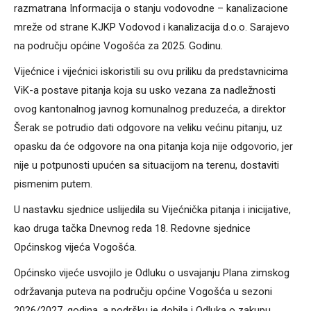
razmatrana Informacija o stanju vodovodne – kanalizacione
mreže od strane KJKP Vodovod i kanalizacija d.o.o. Sarajevo
na području općine Vogošća za 2025. Godinu.
Vijećnice i vijećnici iskoristili su ovu priliku da predstavnicima
ViK-a postave pitanja koja su usko vezana za nadležnosti
ovog kantonalnog javnog komunalnog preduzeća, a direktor
Šerak se potrudio dati odgovore na veliku većinu pitanju, uz
opasku da će odgovore na ona pitanja koja nije odgovorio, jer
nije u potpunosti upućen sa situacijom na terenu, dostaviti
pismenim putem.
U nastavku sjednice uslijedila su Vijećnička pitanja i inicijative,
kao druga tačka Dnevnog reda 18. Redovne sjednice
Općinskog vijeća Vogošća.
Općinsko vijeće usvojilo je Odluku o usvajanju Plana zimskog
održavanja puteva na području općine Vogošća u sezoni
2026/2027. godina, a podršku je dobila i Odluka o zakupu