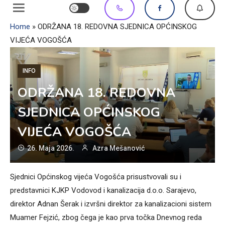
Home
»
ODRŽANA 18. REDOVNA SJEDNICA OPĆINSKOG
VIJEĆA VOGOŠĆA
INFO
ODRŽANA 18. REDOVNA
SJEDNICA OPĆINSKOG
VIJEĆA VOGOŠĆA
26. Maja 2026.
Azra Mešanović
Sjednici Općinskog vijeća Vogošća prisustvovali su i
predstavnici KJKP Vodovod i kanalizacija d.o.o. Sarajevo,
direktor Adnan Šerak i izvršni direktor za kanalizacioni sistem
Muamer Fejzić, zbog čega je kao prva točka Dnevnog reda