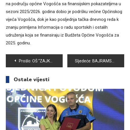
na području općine Vogošća sa finansijskim pokazateljima u
sezoni 2025/2026. godina dobio je podršku većine Općinskog
vijeća Vogošća, dok je kao posljednja tačka dnevnog reda k
znanju primljena Informacija o radu sportskih i ostalih
udruženja koja se finansiraju iz Budžeta Općine Vogošća za
2025. godinu.
Navigacija
Prošlo:
OŠ “ZAJKO DELIĆ” PROSLAVILA DAN ŠKOLE
Sljedeće:
BAJRAMSKA ČESTITKA I PORUKA VOGOŠĆANSKOG IMAMA MUSLIJE EF. ČELIKOVIĆA
članaka
Ostale vijesti