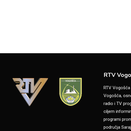
RTV Vogo
RTV Vogošća je
Vogošća, osno
radio i TV pr
ciljem informir
programi promo
područja Saraj