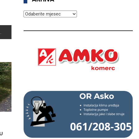
ARHIVA
U