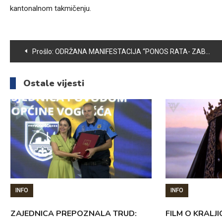
kantonalnom takmičenju.
Navigacija
Prošlo:
ODRŽANA MANIFESTACIJA “PONOS RATA- ZABORAV MIRA”
članaka
Ostale vijesti
INFO
INFO
ZAJEDNICA PREPOZNALA TRUD:
FILM O KRALJI