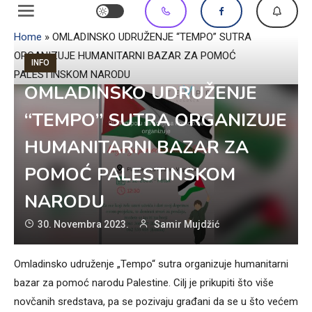
Home
»
OMLADINSKO UDRUŽENJE “TEMPO” SUTRA
ORGANIZUJE HUMANITARNI BAZAR ZA POMOĆ
INFO
PALESTINSKOM NARODU
OMLADINSKO UDRUŽENJE
“TEMPO” SUTRA ORGANIZUJE
HUMANITARNI BAZAR ZA
POMOĆ PALESTINSKOM
NARODU
30. Novembra 2023.
Samir Mujdžić
Omladinsko udruženje „Tempo“ sutra organizuje humanitarni
bazar za pomoć narodu Palestine. Cilj je prikupiti što više
novčanih sredstava, pa se pozivaju građani da se u što većem