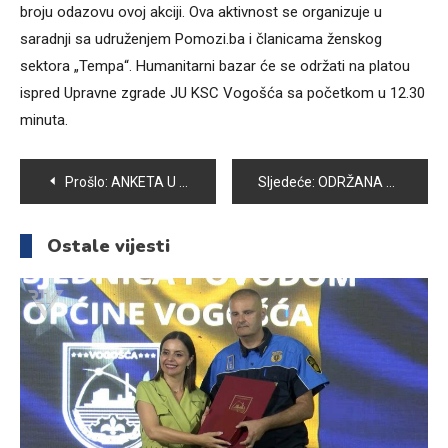
broju odazovu ovoj akciji. Ova aktivnost se organizuje u
saradnji sa udruženjem Pomozi.ba i članicama ženskog
sektora „Tempa“. Humanitarni bazar će se održati na platou
ispred Upravne zgrade JU KSC Vogošća sa početkom u 12.30
minuta.
Navigacija
Prošlo:
ANKETA U VOGOŠĆI: BRINU LI MUŠKARCI O SVOM ZDRAVLJU
Sljedeće:
ODRŽANA 31. REDOVNA SJEDNICA OPĆINSKOG VIJEĆA VOGOŠĆA
članaka
Ostale vijesti