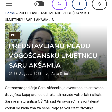
Home
»
PREDSTAVLJAMO MLADU VOGOŠĆANSKU
UMJETNICU SARU AKŠAMIJA
INFO
PREDSTAVLJAMO MLADU
VOGOŠĆANSKU UMJETNICU
SARU AKŠAMIJA
28. Augusta 2023.
Azra Grbo
Četrnaestogodišnja Sara Akšamija je svestrana, talentovana
djevojčica kojoj sve ide od ruke, ali najviše voli crtati i slikati.
Sara je maturantica OŠ “Mirsad Prnjavorac”, a svoj talenat
koristi od kada zna za sebe. Najviše voli crtati životinje.