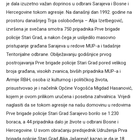
je dala izuzetno važan doprinos u odbrani Sarajeva i Bosne i
Hercegovine tokom agresije. Na današnji dan 1992. godine na
prostoru današnjeg Trga oslobođenja – Alija Izetbegović,
izvršena je svečana smotra 750 pripadnika Prve brigade
policije Stari Grad, a nakon čega je uslijedilo masovno
pristupanje građana Sarajeva u redove MUP-a i tadašnje
Teritorijalne odbrane. Obilježavanju godišnjice prvog
postrojavanja Prve brigade policije Stari Grad pored velikog
broja građana, visokih zvanica, bivših pripadnika MUP-a i
Armije RBiH, osoba iz kulturnog i političkog života,
prisustvovao je i načelnik Općine Vogošća Migdad Hasanović,
kojem je ovom prilikom uručena i posebna zahvalnica. Vrijedi
naglasiti da se tokom agresije na našu domovinu u redovima
Prve brigade policije Stari Grad Sarajevo borilo se 1.230
boraca, a 44 pripadnika dalo je živote u odbrani Bosne i
Hercegovine. U svom obraćanju predsjednik Udruženja Prva
brigada policije Stari Grad Alija Jašarević kazao je da je 18.