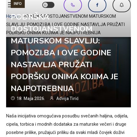
INFO
PODRŠKA
Home
»
PODRŠKA DOSTOJANSTVENOM MATURSKOM
SLAVLJU: POMOZI.BA I OVE GODINE NASTAVLJA PRUŽATI
DOSTOJANSTVENOM
PODRŠKU ONIMA KOJIMA JE NAJPOTREBNIJA
MATURSKOM SLAVLJU:
POMOZI.BA I OVE GODINE
NASTAVLJA PRUŽATI
PODRŠKU ONIMA KOJIMA JE
NAJPOTREBNIJA
18. Maja 2026.
Advija Tirić
Naša inicijativa omogućava posudbu svečanih haljina, odijela,
cipela, torbica i modnih dodataka za maturske večeri i druge
posebne prilike, pružajući priliku da svaki mladi čovjek doživi