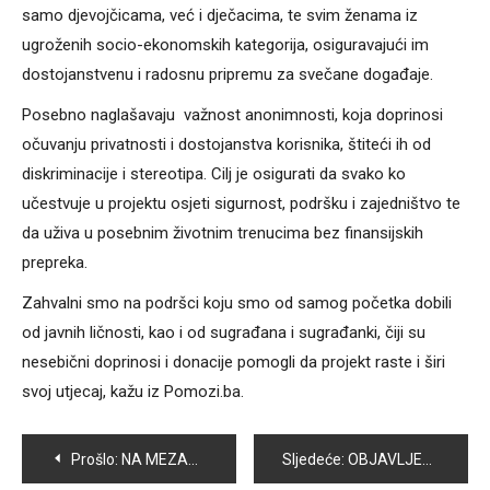
samo djevojčicama, već i dječacima, te svim ženama iz
ugroženih socio-ekonomskih kategorija, osiguravajući im
dostojanstvenu i radosnu pripremu za svečane događaje.
Posebno naglašavaju važnost anonimnosti, koja doprinosi
očuvanju privatnosti i dostojanstva korisnika, štiteći ih od
diskriminacije i stereotipa. Cilj je osigurati da svako ko
učestvuje u projektu osjeti sigurnost, podršku i zajedništvo te
da uživa u posebnim životnim trenucima bez finansijskih
prepreka.
Zahvalni smo na podršci koju smo od samog početka dobili
od javnih ličnosti, kao i od sugrađana i sugrađanki, čiji su
nesebični doprinosi i donacije pomogli da projekt raste i širi
svoj utjecaj, kažu iz Pomozi.ba.
Navigacija
Prošlo:
NA MEZARJU TIHOVIĆI 4. JULA BIĆE OBAVLJENA DŽENAZA I UKOP JOŠ JEDNE ŽRTVE UBIJENE JULA 1992. GODINE
Sljedeće:
OBJAVLJENA ZBIRKA PRIČA “KOJE JE BOJE VUK” ADMIRA DŽANKE